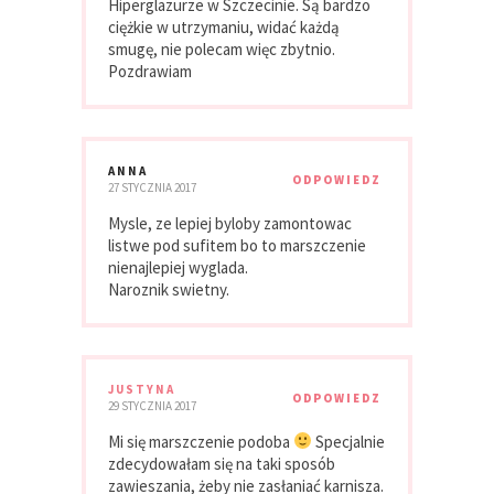
Hiperglazurze w Szczecinie. Są bardzo
ciężkie w utrzymaniu, widać każdą
smugę, nie polecam więc zbytnio.
Pozdrawiam
ANNA
ODPOWIEDZ
27 STYCZNIA 2017
Mysle, ze lepiej byloby zamontowac
listwe pod sufitem bo to marszczenie
nienajlepiej wyglada.
Naroznik swietny.
JUSTYNA
ODPOWIEDZ
29 STYCZNIA 2017
Mi się marszczenie podoba
Specjalnie
zdecydowałam się na taki sposób
zawieszania, żeby nie zasłaniać karnisza.