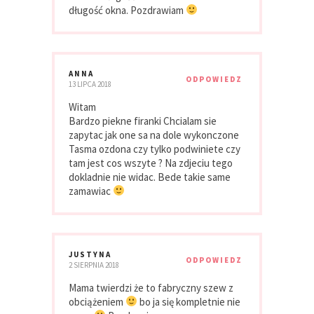
długość okna. Pozdrawiam
ANNA
ODPOWIEDZ
13 LIPCA 2018
Witam
Bardzo piekne firanki Chcialam sie
zapytac jak one sa na dole wykonczone
Tasma ozdona czy tylko podwiniete czy
tam jest cos wszyte ? Na zdjeciu tego
dokladnie nie widac. Bede takie same
zamawiac
JUSTYNA
ODPOWIEDZ
2 SIERPNIA 2018
Mama twierdzi że to fabryczny szew z
obciążeniem
bo ja się kompletnie nie