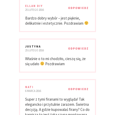
ELLAN DIY
ODPOWIEDZ
25 LUTEGO 2016
Bardzo dobry wybór – jest pięknie,
delikatnie i estetycznie. Pozdrawiam
JUSTYNA
ODPOWIEDZ
25 LUTEGO 2016
Właśnie o to mi chodziło, cieszę się, że
się udało
Pozdrawiam
NATI
ODPOWIEDZ
6 MARCA 2016
Super z tymi firanami to wygląda! Tak
elegancko i przytulnie zarazem. Świetna
decyzją. A gdzie kupowalaś firany? Co do
karnisza to jest taka szyna montowana