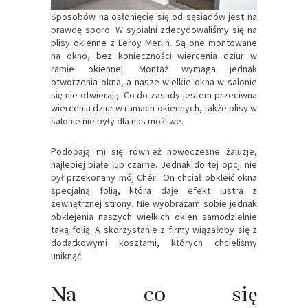
Sposobów na osłonięcie się od sąsiadów jest na
prawdę sporo. W sypialni zdecydowaliśmy się na
plisy okienne z Leroy Merlin. Są one montowane
na okno, bez konieczności wiercenia dziur w
ramie okiennej. Montaż wymaga jednak
otworzenia okna, a nasze wielkie okna w salonie
się nie otwierają. Co do zasady jestem przeciwna
wierceniu dziur w ramach okiennych, także plisy w
salonie nie były dla nas możliwe.
Podobają mi się również nowoczesne żaluzje,
najlepiej białe lub czarne. Jednak do tej opcji nie
był przekonany mój Chéri. On chciał obkleić okna
specjalną folią, która daje efekt lustra z
zewnętrznej strony. Nie wyobrażam sobie jednak
obklejenia naszych wielkich okien samodzielnie
taką folią. A skorzystanie z firmy wiązałoby się z
dodatkowymi kosztami, których chcieliśmy
uniknąć.
Na co się