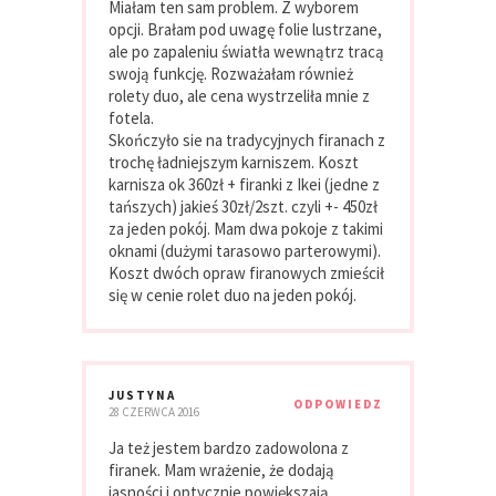
Miałam ten sam problem. Z wyborem
opcji. Brałam pod uwagę folie lustrzane,
ale po zapaleniu światła wewnątrz tracą
swoją funkcję. Rozważałam również
rolety duo, ale cena wystrzeliła mnie z
fotela.
Skończyło sie na tradycyjnych firanach z
trochę ładniejszym karniszem. Koszt
karnisza ok 360zł + firanki z Ikei (jedne z
tańszych) jakieś 30zł/2szt. czyli +- 450zł
za jeden pokój. Mam dwa pokoje z takimi
oknami (dużymi tarasowo parterowymi).
Koszt dwóch opraw firanowych zmieścił
się w cenie rolet duo na jeden pokój.
JUSTYNA
ODPOWIEDZ
28 CZERWCA 2016
Ja też jestem bardzo zadowolona z
firanek. Mam wrażenie, że dodają
jasności i optycznie powiększają