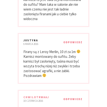
do sufitu? Mam taka w salonie ale nie
wiem czemu nie jest tak ładnie
zasłonięta firanami jak u ciebie tylko
widoczna
JUSTYNA
ODPOWIEDZ
6 MARCA 2016
Firany są z Leroy Merlin, 10 zł za 1m
Karnisz montowany do sufitu. Żeby
karnisz był zasłonięty, taśma musi być
wszyta trochę niżej niż zwykle i trzeba
zastosować agrafki, a nie żabki.
Pozdrawiam
CHWILOTRWAAJ
ODPOWIEDZ
10 CZERWCA 2016