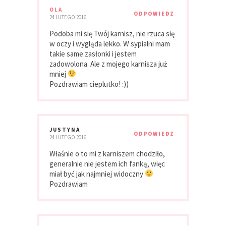
OLA
ODPOWIEDZ
24 LUTEGO 2016
Podoba mi się Twój karnisz, nie rzuca się
w oczy i wygląda lekko. W sypialni mam
takie same zasłonki i jestem
zadowolona. Ale z mojego karnisza już
mniej
Pozdrawiam cieplutko! :))
JUSTYNA
ODPOWIEDZ
24 LUTEGO 2016
Właśnie o to mi z karniszem chodziło,
generalnie nie jestem ich fanką, więc
miał być jak najmniej widoczny
Pozdrawiam