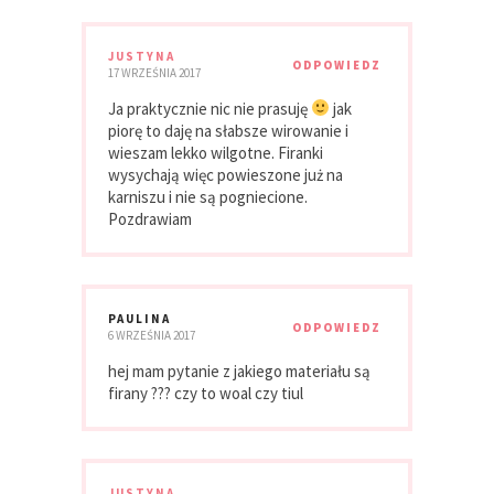
JUSTYNA
ODPOWIEDZ
17 WRZEŚNIA 2017
Ja praktycznie nic nie prasuję
jak
piorę to daję na słabsze wirowanie i
wieszam lekko wilgotne. Firanki
wysychają więc powieszone już na
karniszu i nie są pogniecione.
Pozdrawiam
PAULINA
ODPOWIEDZ
6 WRZEŚNIA 2017
hej mam pytanie z jakiego materiału są
firany ??? czy to woal czy tiul
JUSTYNA