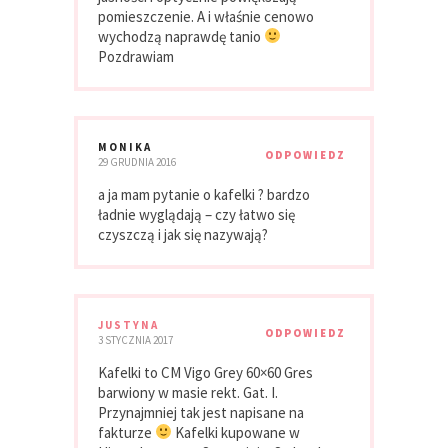
pomieszczenie. A i właśnie cenowo
wychodzą naprawdę tanio
Pozdrawiam
MONIKA
ODPOWIEDZ
29 GRUDNIA 2016
a ja mam pytanie o kafelki ? bardzo
ładnie wyglądają – czy łatwo się
czyszczą i jak się nazywają?
JUSTYNA
ODPOWIEDZ
3 STYCZNIA 2017
Kafelki to CM Vigo Grey 60×60 Gres
barwiony w masie rekt. Gat. I.
Przynajmniej tak jest napisane na
fakturze
Kafelki kupowane w