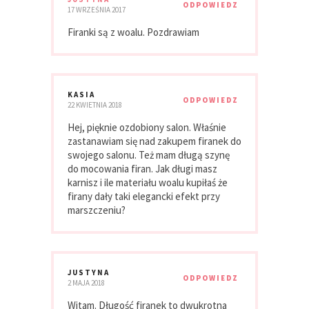
ODPOWIEDZ
17 WRZEŚNIA 2017
Firanki są z woalu. Pozdrawiam
KASIA
ODPOWIEDZ
22 KWIETNIA 2018
Hej, pięknie ozdobiony salon. Właśnie
zastanawiam się nad zakupem firanek do
swojego salonu. Też mam długą szynę
do mocowania firan. Jak długi masz
karnisz i ile materiału woalu kupiłaś że
firany dały taki elegancki efekt przy
marszczeniu?
JUSTYNA
ODPOWIEDZ
2 MAJA 2018
Witam. Długość firanek to dwukrotna