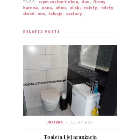
TAGS:
czym zasłonić okna
,
duo
,
firany
,
karnisz
,
okna
,
okno
,
pliski
,
rolety
,
rolety
dzień i noc
,
żaluzje
,
zasłony
RELATED POSTS
Justyna
11 LAT AGO
Toaleta i jej aranżacja