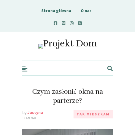
Strona główna
O nas
Projekt Dom
Czym zasłonić okna na
parterze?
by
Justyna
TAK MIESZKAM
10 LAT AGO