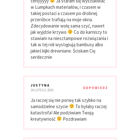
cenyyyyy
Ja staram się wyszukiwać
w Lumpkach materiałów, i czasem w
takiej postaci a czasem po drobnej
przeróbce trafiają na moje okna.
Zdecydowanie wolę sama szyć, nawet
jak wyjdzie krzywo
Co do karniszy to
stawiam na niesztampowe rozwiązania i
tak w tej roli występują bambusy albo
jakieś kijki drewniane. Ściskam Cię
serdecznie
JUSTYNA
ODPOWIEDZ
24 LUTEGO 2016
Ja raczej się nie porwę tak szybko na
samodzielne szycie
To byłaby raczej
katastrofa! Ale podziwiam Twoją
kreatywność
Pozdrawiam