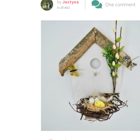
by
Justyna
One comment
9 LAT AGO