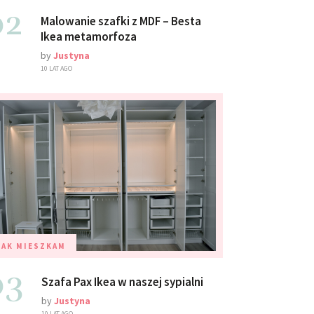
02
Malowanie szafki z MDF – Besta
Ikea metamorfoza
by
Justyna
10 LAT AGO
TAK MIESZKAM
03
Szafa Pax Ikea w naszej sypialni
by
Justyna
10 LAT AGO