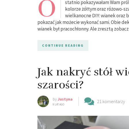
O
statnio pokazywałam Wam prób
kolorze żółtym oraz różowo-sz
wielkanocne DIY: wianek oraz 
pokazać jak możecie wykonać sami. Obie dek
wianek był pracochłonny. Ale zresztą zobac
CONTINUE READING
Jak nakryć stół w
szarości?
by
Justyna
21 komentarzy
9 LAT AGO