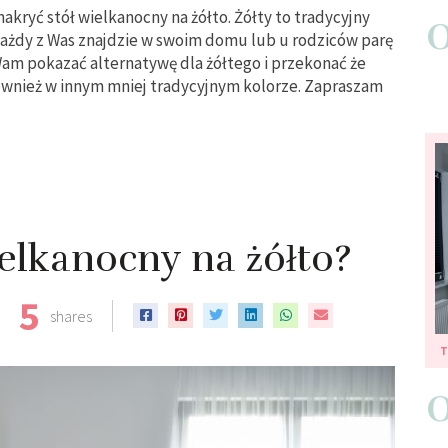
kryć stół wielkanocny na żółto. Żółty to tradycyjny
każdy z Was znajdzie w swoim domu lub u rodziców parę
Wam pokazać alternatywę dla żółtego i przekonać że
ównież w innym mniej tradycyjnym kolorze. Zapraszam
ielkanocny na żółto?
5
shares