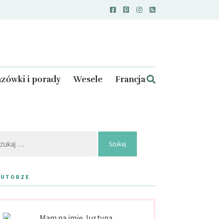
zówki i porady
Wesele
Francja
kaj:
AUTORZE