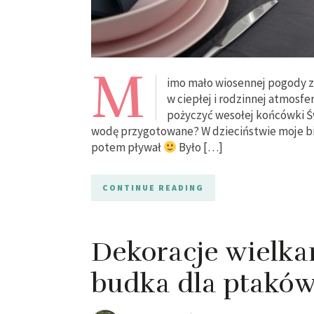
M
imo mało wiosennej pogody za
w ciepłej i rodzinnej atmosf
pożyczyć wesołej końcówki Św
wodę przygotowane? W dzieciństwie moje bitw
potem pływał
Było […]
CONTINUE READING
Dekoracje wielka
budka dla ptakó