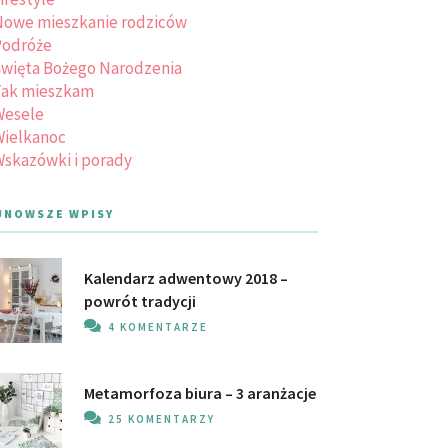
owe mieszkanie rodziców
Podróże
więta Bożego Narodzenia
Tak mieszkam
Wesele
ielkanoc
skazówki i porady
JNOWSZE WPISY
Kalendarz adwentowy 2018 –
powrót tradycji
4 KOMENTARZE
Metamorfoza biura – 3 aranżacje
25 KOMENTARZY