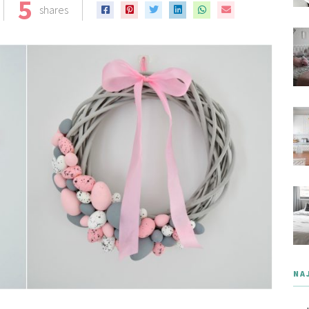
5
shares
NA