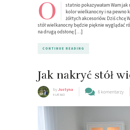
O
statnio pokazywałam Wam jak na
kolor wielkanocny i na pewno 
żółtych akcesoriów. Dziś chcę 
stół wielkanocny będzie pięknie wyglądać r
na drugą odsłonę […]
CONTINUE READING
Jak nakryć stół w
by
Justyna
6 komentarzy
9 LAT AGO