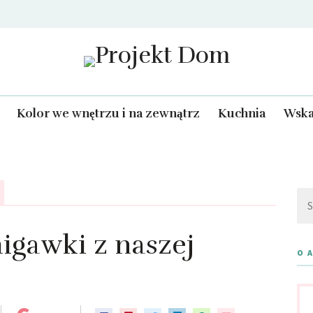
Projekt Dom
Kolor we wnętrzu i na zewnątrz
Kuchnia
Wska
Szu
igawki z naszej
O 