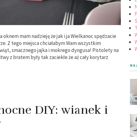
N
Ś
 oknem mam nadzieję że jak i ja Wielkanoc spędzacie
W
erze. Z tego miejsca chciałabym Wam wszystkim
W
iąt, smacznego jajka i mokrego dyngusa! Pistolety na
y z bratem były tak zaciekłe że aż cały korytarz
NA
nocne DIY: wianek i
w