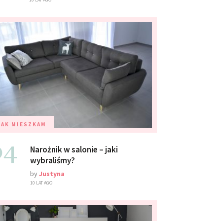
TAK MIESZKAM
04
Narożnik w salonie – jaki
wybraliśmy?
by
Justyna
10 LAT AGO