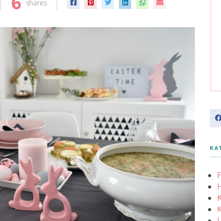
6
shares
KA
F
K
K
L