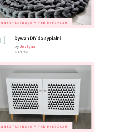
HOMESTAGING/DIY
TAK MIESZKAM
01
Dywan DIY do sypialni
by
Justyna
10 LAT AGO
HOMESTAGING/DIY
TAK MIESZKAM