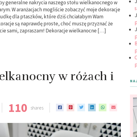
J
y generalne nakrycia naszego stołu wielkanocnego w
s
arym. W aranżacjach mogliście zobaczyć moje dekoracje
J
budkę dla ptaszków, które dziś chciałabym Wam
p
oracje są naprawdę proste, choć muszę przyznać że
J
zcie sami, zapraszam! Dekoracje wielkanocne […]
p
B
p
C
p
ielkanocny w różach i
NA
110
shares