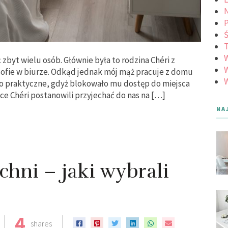
N
Ś
c zbyt wielu osób. Głównie była to rodzina Chéri z
W
 sofie w biurze. Odkąd jednak mój mąż pracuje z domu
W
ło praktyczne, gdyż blokowało mu dostęp do miejsca
ce Chéri postanowili przyjechać do nas na […]
NA
hni – jaki wybrali
4
shares