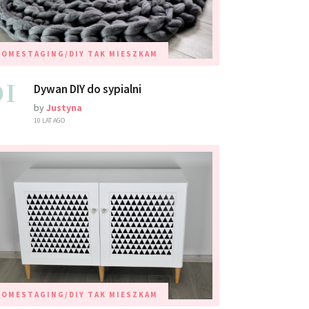
HOMESTAGING/DIY
TAK MIESZKAM
01
Dywan DIY do sypialni
by
Justyna
10 LAT AGO
HOMESTAGING/DIY
TAK MIESZKAM