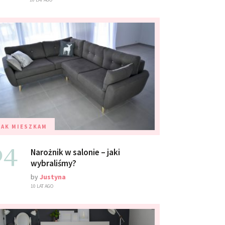
TAK MIESZKAM
04
Narożnik w salonie – jaki
wybraliśmy?
by
Justyna
10 LAT AGO