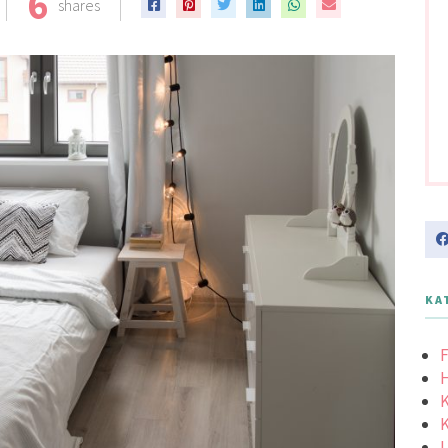
6
shares
KA
F
K
K
L