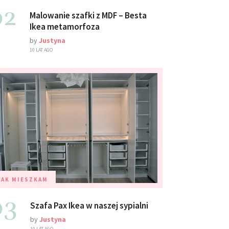
02
Malowanie szafki z MDF – Besta
Ikea metamorfoza
by
Justyna
10 LAT AGO
TAK MIESZKAM
03
Szafa Pax Ikea w naszej sypialni
by
Justyna
10 LAT AGO