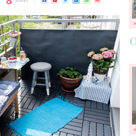
8
shares