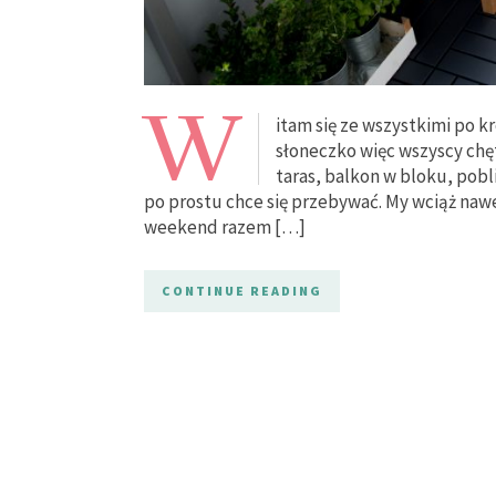
W
itam się ze wszystkimi po k
słoneczko więc wszyscy chę
taras, balkon w bloku, pobl
po prostu chce się przebywać. My wciąż nawet
weekend razem […]
CONTINUE READING