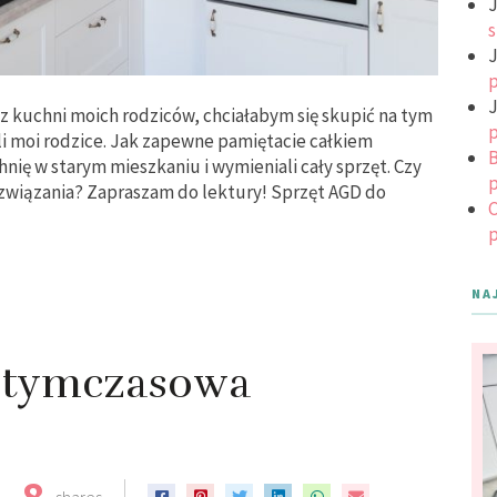
J
s
J
p
J
z kuchni moich rodziców, chciałabym się skupić na tym
p
li moi rodzice. Jak zapewne pamiętacie całkiem
B
nię w starym mieszkaniu i wymieniali cały sprzęt. Czy
p
związania? Zapraszam do lektury! Sprzęt AGD do
C
p
NA
– tymczasowa