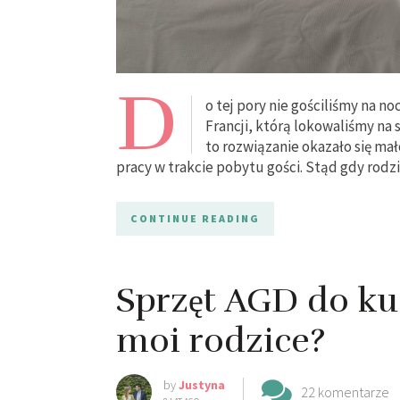
D
o tej pory nie gościliśmy na no
Francji, którą lokowaliśmy na
to rozwiązanie okazało się ma
pracy w trakcie pobytu gości. Stąd gdy rodzi
CONTINUE READING
Sprzęt AGD do kuc
moi rodzice?
by
Justyna
22 komentarze