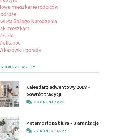
owe mieszkanie rodziców
Podróże
więta Bożego Narodzenia
Tak mieszkam
Wesele
ielkanoc
skazówki i porady
JNOWSZE WPISY
Kalendarz adwentowy 2018 –
powrót tradycji
4 KOMENTARZE
Metamorfoza biura – 3 aranżacje
25 KOMENTARZY