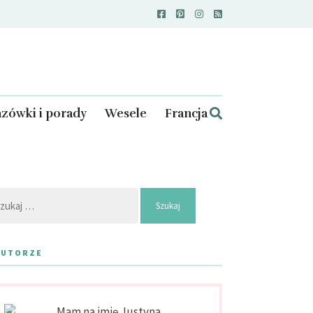
zówki i porady
Wesele
Francja
kaj:
AUTORZE