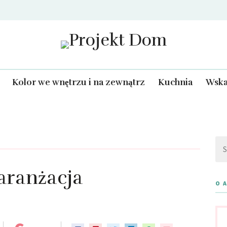
Projekt Dom
Kolor we wnętrzu i na zewnątrz
Kuchnia
Wska
Szu
aranżacja
O 