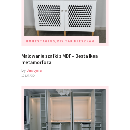
HOMESTAGING/DIY
TAK MIESZKAM
Malowanie szafki z MDF – Besta Ikea
metamorfoza
by
Justyna
10 LAT AGO