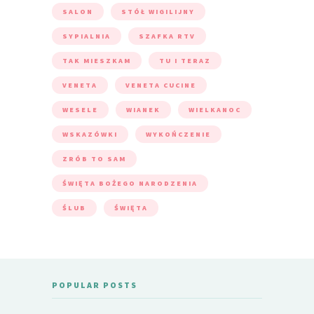
SALON
STÓŁ WIGILIJNY
SYPIALNIA
SZAFKA RTV
TAK MIESZKAM
TU I TERAZ
VENETA
VENETA CUCINE
WESELE
WIANEK
WIELKANOC
WSKAZÓWKI
WYKOŃCZENIE
ZRÓB TO SAM
ŚWIĘTA BOŻEGO NARODZENIA
ŚLUB
ŚWIĘTA
POPULAR POSTS