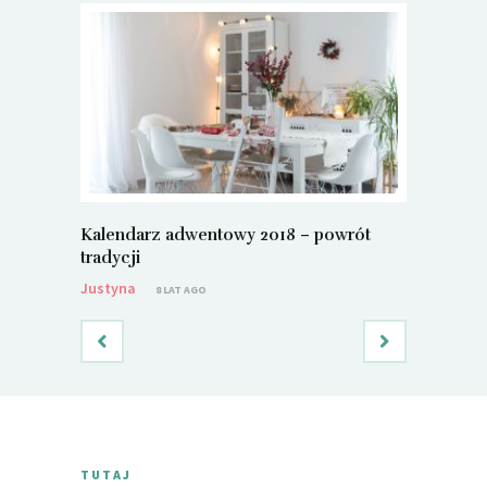
Kalendarz adwentowy 2018 – powrót
Metamorf
tradycji
Justyna
Justyna
8 LAT AGO
TUTAJ