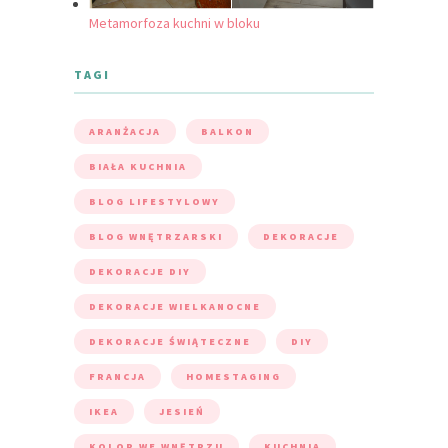
Metamorfoza kuchni w bloku
TAGI
ARANŻACJA
BALKON
BIAŁA KUCHNIA
BLOG LIFESTYLOWY
BLOG WNĘTRZARSKI
DEKORACJE
DEKORACJE DIY
DEKORACJE WIELKANOCNE
DEKORACJE ŚWIĄTECZNE
DIY
FRANCJA
HOMESTAGING
IKEA
JESIEŃ
KOLOR WE WNĘTRZU
KUCHNIA