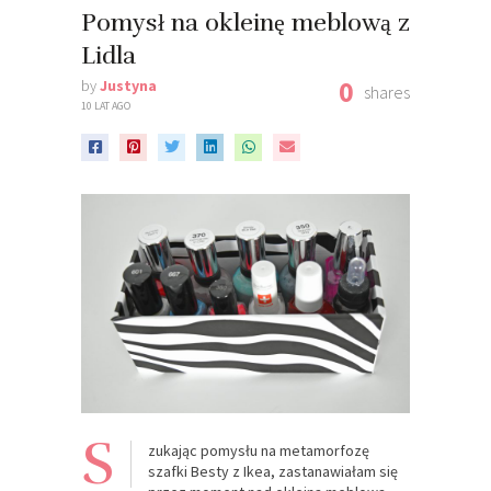
Pomysł na okleinę meblową z
Lidla
0
by
Justyna
shares
10 LAT AGO
S
zukając pomysłu na metamorfozę
szafki Besty z Ikea, zastanawiałam się