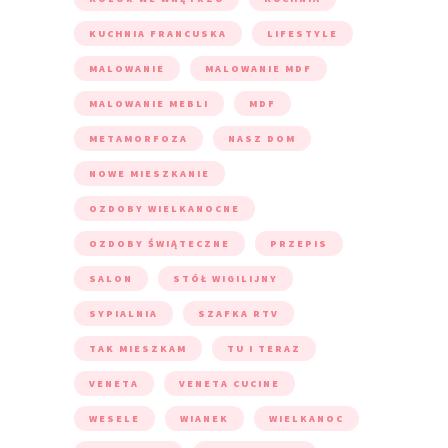
KUCHNIA FRANCUSKA
LIFESTYLE
MALOWANIE
MALOWANIE MDF
MALOWANIE MEBLI
MDF
METAMORFOZA
NASZ DOM
NOWE MIESZKANIE
OZDOBY WIELKANOCNE
OZDOBY ŚWIĄTECZNE
PRZEPIS
SALON
STÓŁ WIGILIJNY
SYPIALNIA
SZAFKA RTV
TAK MIESZKAM
TU I TERAZ
VENETA
VENETA CUCINE
WESELE
WIANEK
WIELKANOC