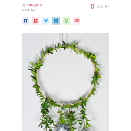
0
by
Justyna
shares
10 LAT AGO