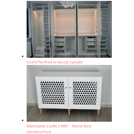
Szafa Pax Ikea w naszej sypialni
Malowanie szafki z MDF – Besta Ikea
metamorfoza