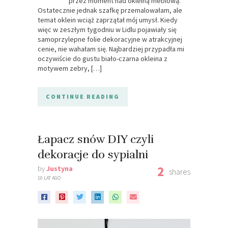
przez moment nad okleiną meblową.
Ostatecznie jednak szafkę przemalowałam, ale
temat oklein wciąż zaprzątał mój umysł. Kiedy
więc w zeszłym tygodniu w Lidlu pojawiały się
samoprzylepne folie dekoracyjne w atrakcyjnej
cenie, nie wahałam się. Najbardziej przypadła mi
oczywiście do gustu biało-czarna okleina z
motywem zebry, […]
CONTINUE READING
Łapacz snów DIY czyli
dekoracje do sypialni
2
by
Justyna
shares
10 LAT AGO