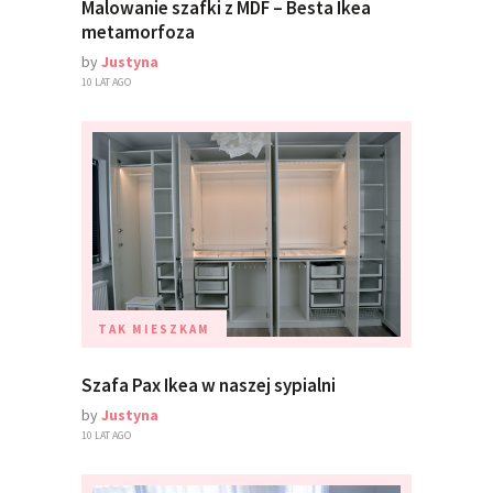
Malowanie szafki z MDF – Besta Ikea
metamorfoza
by
Justyna
10 LAT AGO
TAK MIESZKAM
Szafa Pax Ikea w naszej sypialni
by
Justyna
10 LAT AGO