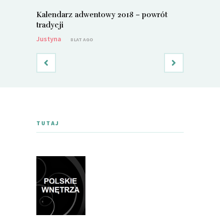
Kalendarz adwentowy 2018 – powrót
Metamorf
tradycji
Justyna
Justyna
8 LAT AGO
TUTAJ