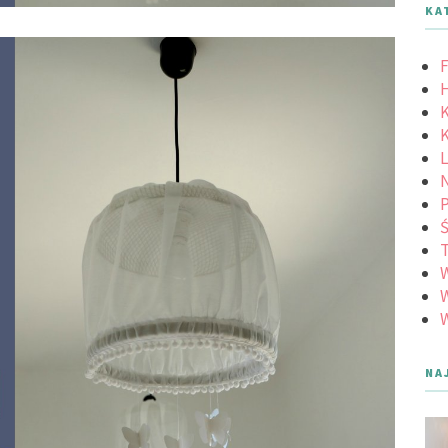
KA
F
K
K
L
N
Ś
W
W
NA