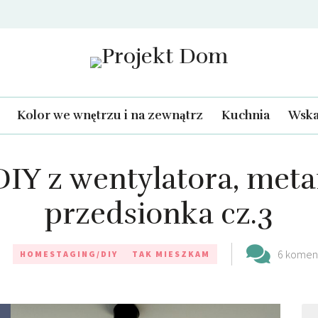
Projekt Dom
Kolor we wnętrzu i na zewnątrz
Kuchnia
Wska
IY z wentylatora, met
przedsionka cz.3
6 komen
HOMESTAGING/DIY
TAK MIESZKAM
Szu