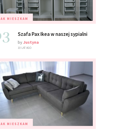
TAK MIESZKAM
03
Szafa Pax Ikea w naszej sypialni
by
Justyna
10 LAT AGO
TAK MIESZKAM