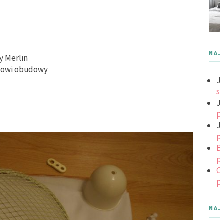
NA
oy Merlin
odowi obudowy
J
s
J
p
J
p
B
p
C
p
NA