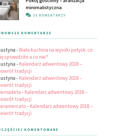
Pokój gościnny – aranżacja
minimalistyczna
35 KOMENTARZY
JNOWSZE KOMENTARZE
ustyna
-
Biała kuchnia na wysoki połysk: co
ię sprawdziło a co nie?
ustyna
-
Kalendarz adwentowy 2018 –
owrót tradycji
ustyna
-
Kalendarz adwentowy 2018 –
owrót tradycji
ernadeta
-
Kalendarz adwentowy 2018 –
owrót tradycji
eramercato
-
Kalendarz adwentowy 2018 –
owrót tradycji
JCZĘŚCIEJ KOMENTOWANE