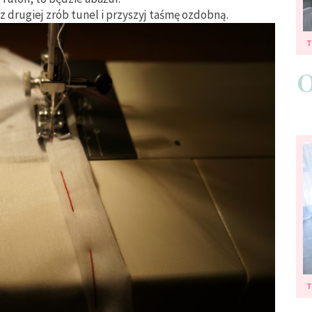
z drugiej zrób tunel i przyszyj taśmę ozdobną.