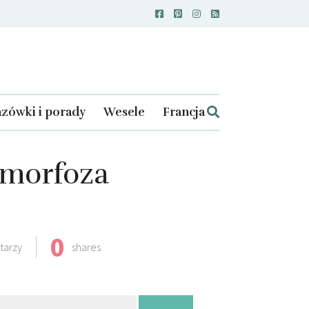
zówki i porady
Wesele
Francja
amorfoza
0
tarzy
shares
kaj: