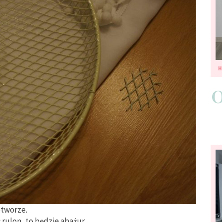
tworze.
 rulon, to będzie abażur.