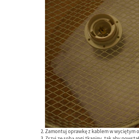
Zamontuj oprawkę z kablem w wyciętym o
Zszyj ze sobą rogi tkaniny, tak aby powstał