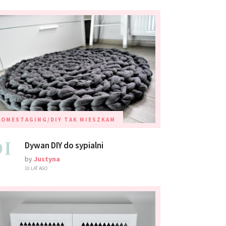
HOMESTAGING/DIY
TAK MIESZKAM
01
Dywan DIY do sypialni
by
Justyna
10 LAT AGO