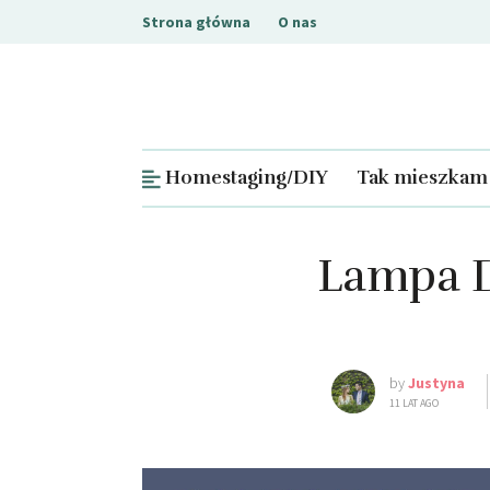
Strona główna
O nas
Homestaging/DIY
Tak mieszkam
Lampa D
by
Justyna
11 LAT AGO