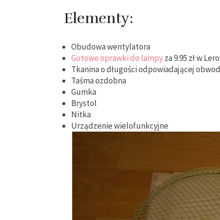
Elementy:
Obudowa wentylatora
Gotowe oprawki do lampy
za 9.95 zł w Ler
Tkanina o długości odpowiadającej obw
Taśma ozdobna
Gumka
Brystol
Nitka
Urządzenie wielofunkcyjne