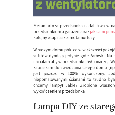
Metamorfoza przedsionka nadal trwa w na
przedsionkiem a garażem oraz
jak sami pom
kolejny etap naszej metamorfozy.
W naszym domu póki co w większości pokojó
sufitów dyndają jedynie gołe żarówki. Na 
chciałam aby w przedsionku było inaczej. 
zapraszam do zwiedzania całego domu (np. 
jest jeszcze w 100% wykończony. Jedn
niepomalowanymi ścianami to trudno było
chcemy lampy! Jakie? Zrobione własnorę
wykończeniem przedsionka.
Lampa DIY ze stareg