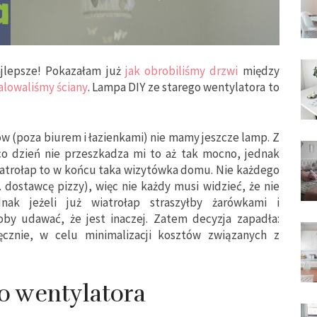
jlepsze! Pokazałam już
jak obrobiliśmy drzwi
między
alowaliśmy ściany
. Lampa DIY ze starego wentylatora to
w (poza biurem i łazienkami) nie mamy jeszcze lamp. Z
co dzień nie przeszkadza mi to aż tak mocno, jednak
Wiatrołap to w końcu taka wizytówka domu. Nie każdego
dostawcę pizzy), więc nie każdy musi widzieć, że nie
ak jeżeli już wiatrołap straszyłby żarówkami i
by udawać, że jest inaczej. Zatem decyzja zapadła:
cznie, w celu minimalizacji kosztów związanych z
o wentylatora