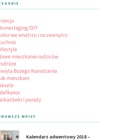
TEGORIE
rancja
Homestaging/DIY
olor we wnętrzu i na zewnątrz
uchnia
ifestyle
owe mieszkanie rodziców
Podróże
więta Bożego Narodzenia
Tak mieszkam
Wesele
ielkanoc
skazówki i porady
JNOWSZE WPISY
Kalendarz adwentowy 2018 –