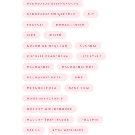
DEKORACJE WIELKANOCNE
DEKORACJE ŚWIĄTECZNE
DIY
FRANCJA
HOMESTAGING
IKEA
JESIEŃ
KOLOR WE WNĘTRZU
KUCHNIA
KUCHNIA FRANCUSKA
LIFESTYLE
MALOWANIE
MALOWANIE MDF
MALOWANIE MEBLI
MDF
METAMORFOZA
NASZ DOM
NOWE MIESZKANIE
OZDOBY WIELKANOCNE
OZDOBY ŚWIĄTECZNE
PRZEPIS
SALON
STÓŁ WIGILIJNY