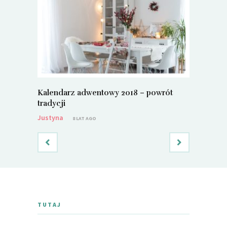
Kalendarz adwentowy 2018 – powrót
Metamorf
tradycji
Justyna
Justyna
8 LAT AGO
TUTAJ