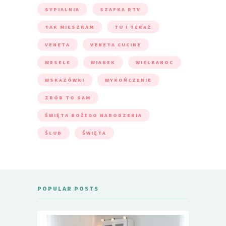
SYPIALNIA
SZAFKA RTV
TAK MIESZKAM
TU I TERAZ
VENETA
VENETA CUCINE
WESELE
WIANEK
WIELKANOC
WSKAZÓWKI
WYKOŃCZENIE
ZRÓB TO SAM
ŚWIĘTA BOŻEGO NARODZENIA
ŚLUB
ŚWIĘTA
POPULAR POSTS