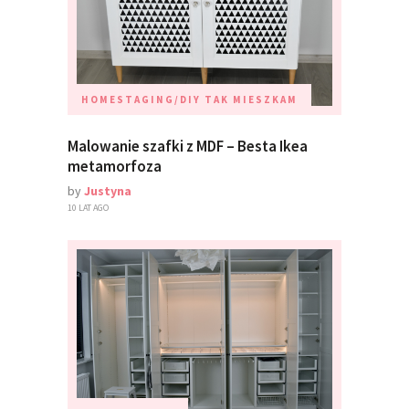
HOMESTAGING/DIY
TAK MIESZKAM
Malowanie szafki z MDF – Besta Ikea
metamorfoza
by
Justyna
10 LAT AGO