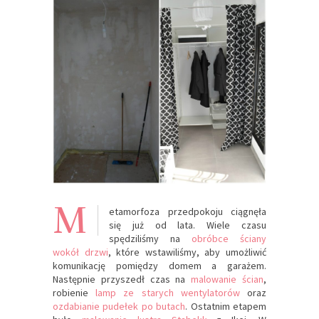
M
etamorfoza przedpokoju ciągnęła
się już od lata. Wiele czasu
spędziliśmy na
obróbce ściany
wokół drzwi
, które wstawiliśmy, aby umożliwić
komunikację pomiędzy domem a garażem.
Następnie przyszedł czas na
malowanie ścian
,
robienie
lamp ze starych wentylatorów
oraz
ozdabianie pudełek po butach
. Ostatnim etapem