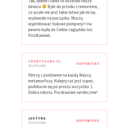
Tak, ładnie i tanio to ostatnio nasza
dewiza
Byle do przodu z remontem,
co wcale nie jest takie łatwe jak mi się
wydawało na początku. Muszę
wypróbować tiulowe pompony! I na
pewno będę do Ciebie zaglądała też.
Pozdrawiam.
ZROBTOSAMA.PL
ODPOWIEDZ
18 LIPCA 2016
Patrzę z podziwem na każdą Waszą
metamorfozę. Kolejny raz jest super,
podoba mi się po prostu wszystko :).
Dobra robota. Pozdrawiam serdecznie!
JUSTYNA
ODPOWIEDZ
25 LIPCA 2016