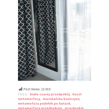
Post Views:
22 010
TAGS:
biało-czarny przedpokój
,
koszt
metamorfozy
,
marokańska koniczyna
,
metamofoza pudełek po butach
,
metamorfoza przedpokoju
,
przedpokój
,