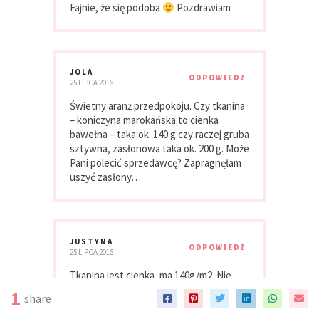
Fajnie, że się podoba
Pozdrawiam
JOLA
ODPOWIEDZ
25 LIPCA 2016
Świetny aranż przedpokoju. Czy tkanina
– koniczyna marokańska to cienka
bawełna – taka ok. 140 g czy raczej gruba
sztywna, zasłonowa taka ok. 200 g. Może
Pani polecić sprzedawcę? Zapragnęłam
uszyć zasłony…
JUSTYNA
ODPOWIEDZ
25 LIPCA 2016
Tkanina jest cienka, ma 140g/m2. Nie
zależało nam na zaciemnieniu, jedynie na
1
share
przysłonięciu tej części korytarza.
Kupowałam na allegro od użytkownika