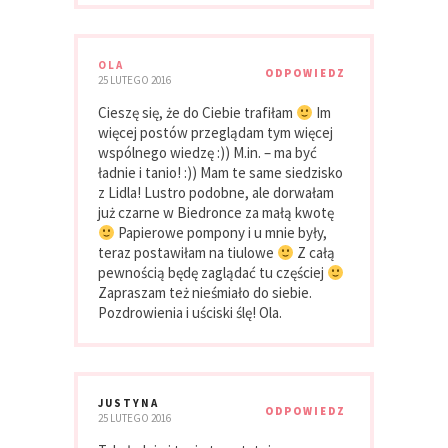
OLA
ODPOWIEDZ
25 LUTEGO 2016
Cieszę się, że do Ciebie trafiłam
Im
więcej postów przeglądam tym więcej
wspólnego wiedzę :)) M.in. – ma być
ładnie i tanio! :)) Mam te same siedzisko
z Lidla! Lustro podobne, ale dorwałam
już czarne w Biedronce za małą kwotę
Papierowe pompony i u mnie były,
teraz postawiłam na tiulowe
Z całą
pewnością będę zaglądać tu częściej
Zapraszam też nieśmiało do siebie.
Pozdrowienia i uściski ślę! Ola.
JUSTYNA
ODPOWIEDZ
25 LUTEGO 2016