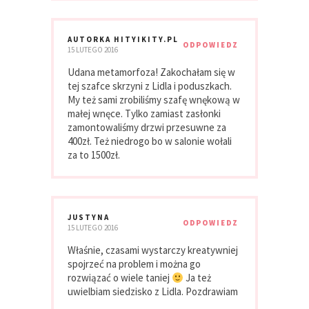
AUTORKA HITYIKITY.PL
ODPOWIEDZ
15 LUTEGO 2016
Udana metamorfoza! Zakochałam się w
tej szafce skrzyni z Lidla i poduszkach.
My też sami zrobiliśmy szafę wnękową w
małej wnęce. Tylko zamiast zasłonki
zamontowaliśmy drzwi przesuwne za
400zł. Też niedrogo bo w salonie wołali
za to 1500zł.
JUSTYNA
ODPOWIEDZ
15 LUTEGO 2016
Właśnie, czasami wystarczy kreatywniej
spojrzeć na problem i można go
rozwiązać o wiele taniej
Ja też
uwielbiam siedzisko z Lidla. Pozdrawiam