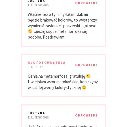
JUSTYNA
ODPOWIEDZ
11 LUTEGO 2016
Właśnie też o tym myślałam. Jak mi
będzie brakować kolorów, to wystarczy
wymienić zasłonkę i poszewki i gotowe
Cieszę się, że metamorfoza się
podoba. Pozdrawiam
OLA FOTOWNĘTRZA
ODPOWIEDZ
9 LUTEGO 2016
Genialna metamorfoza, gratuluję
Uwielbiam wzór marokańskiej koniczyny
w każdej wersji kolorystycznej
JUSTYNA
ODPOWIEDZ
11 LUTEGO 2016
Ja też uwielbiam koniczynę i koniecznie