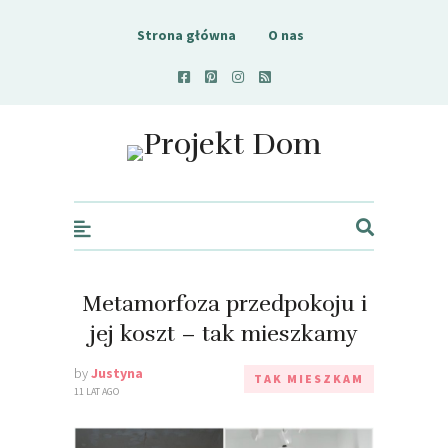
Strona główna
O nas
Projekt Dom
Metamorfoza przedpokoju i
jej koszt – tak mieszkamy
by
Justyna
TAK MIESZKAM
11 LAT AGO