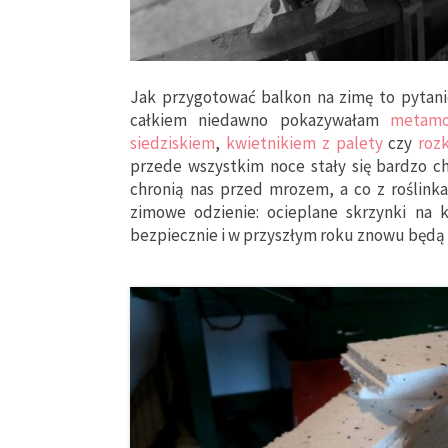
Jak przygotować balkon na zimę to pytanie
całkiem niedawno pokazywałam
metamo
siedziskiem
,
kwietnikiem z palety
czy
roz
przede wszystkim noce stały się bardzo ch
chronią nas przed mrozem, a co z roślink
zimowe odzienie: ocieplane skrzynki na k
bezpiecznie i w przyszłym roku znowu będą 