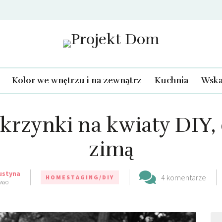
Projekt Dom
Kolor we wnętrzu i na zewnątrz
Kuchnia
Wska
krzynki na kwiaty DIY, 
zimą
ustyna
4 komentarze
HOMESTAGING/DIY
 AGO
Szu