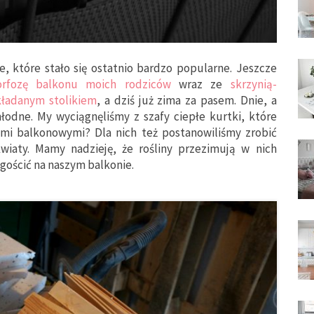
, które stało się ostatnio bardzo popularne. Jeszcze
rfozę balkonu moich rodziców
wraz ze
skrzynią-
kładanym stolikiem
, a dziś już zima za pasem. Dnie, a
łodne. My wyciągnęliśmy z szafy ciepłe kurtki, które
ami balkonowymi? Dla nich też postanowiliśmy zrobić
wiaty. Mamy nadzieję, że rośliny przezimują w nich
gościć na naszym balkonie.