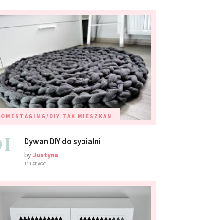
HOMESTAGING/DIY
TAK MIESZKAM
01
Dywan DIY do sypialni
by
Justyna
10 LAT AGO