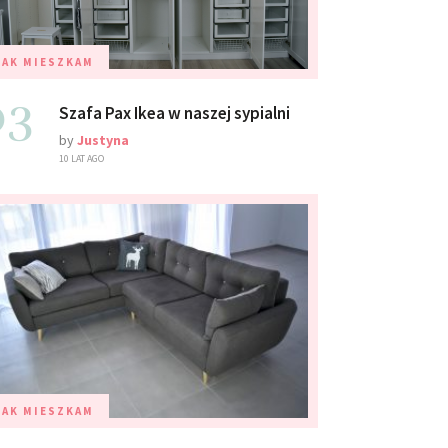
TAK MIESZKAM
03
Szafa Pax Ikea w naszej sypialni
by
Justyna
10 LAT AGO
TAK MIESZKAM