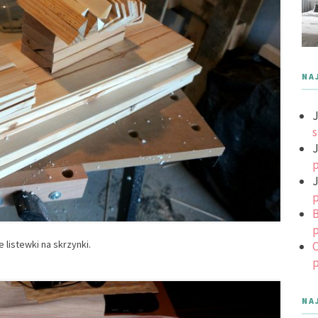
NA
J
s
J
p
J
p
B
p
e listewki na skrzynki.
C
p
NA