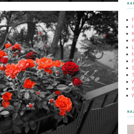
KA
F
K
K
L
N
Ś
W
W
NA