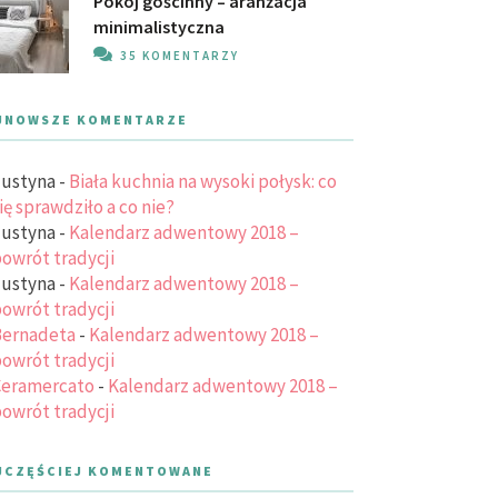
Pokój gościnny – aranżacja
minimalistyczna
35 KOMENTARZY
JNOWSZE KOMENTARZE
ustyna
-
Biała kuchnia na wysoki połysk: co
ię sprawdziło a co nie?
ustyna
-
Kalendarz adwentowy 2018 –
owrót tradycji
ustyna
-
Kalendarz adwentowy 2018 –
owrót tradycji
ernadeta
-
Kalendarz adwentowy 2018 –
owrót tradycji
eramercato
-
Kalendarz adwentowy 2018 –
owrót tradycji
JCZĘŚCIEJ KOMENTOWANE