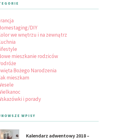
TEGORIE
rancja
Homestaging/DIY
olor we wnętrzu i na zewnątrz
uchnia
ifestyle
owe mieszkanie rodziców
Podróże
więta Bożego Narodzenia
Tak mieszkam
Wesele
ielkanoc
skazówki i porady
JNOWSZE WPISY
Kalendarz adwentowy 2018 –