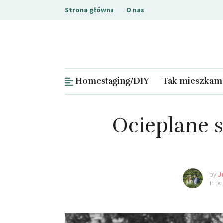
Strona główna
O nas
Homestaging/DIY
Tak mieszkam
Ocieplane s
by
J
11 LAT