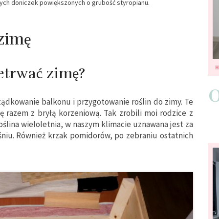
wych doniczek powiększonych o grubość styropianu.
 zimę
zetrwać zimę?
ządkowanie balkonu i przygotowanie roślin do zimy. Te
ię razem z bryłą korzeniową. Tak zrobili moi rodzice z
oślina wieloletnia, w naszym klimacie uznawana jest za
śniu. Również krzak pomidorów, po zebraniu ostatnich