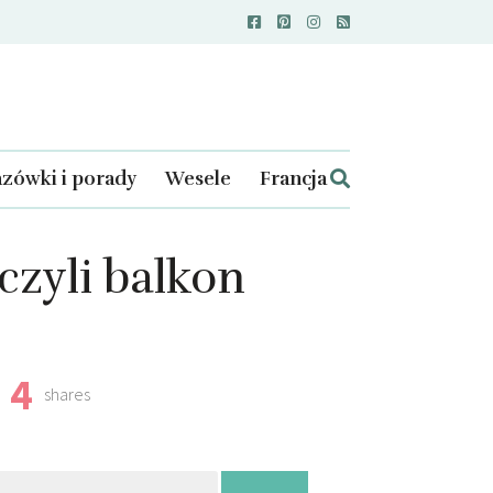
zówki i porady
Wesele
Francja
czyli balkon
4
shares
kaj: