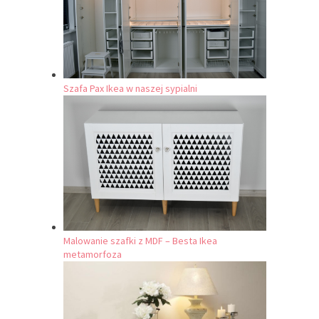
Szafa Pax Ikea w naszej sypialni
Malowanie szafki z MDF – Besta Ikea
metamorfoza