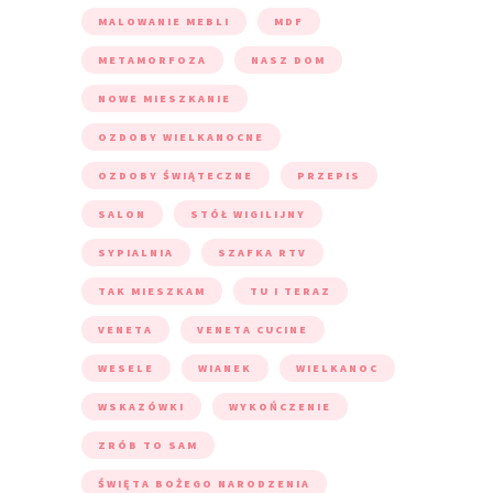
MALOWANIE MEBLI
MDF
METAMORFOZA
NASZ DOM
NOWE MIESZKANIE
OZDOBY WIELKANOCNE
OZDOBY ŚWIĄTECZNE
PRZEPIS
SALON
STÓŁ WIGILIJNY
SYPIALNIA
SZAFKA RTV
TAK MIESZKAM
TU I TERAZ
VENETA
VENETA CUCINE
WESELE
WIANEK
WIELKANOC
WSKAZÓWKI
WYKOŃCZENIE
ZRÓB TO SAM
ŚWIĘTA BOŻEGO NARODZENIA