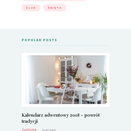
ŚLUB
ŚWIĘTA
POPULAR POSTS
Kalendarz adwentowy 2018 – powrót
Metamorf
tradycji
Justyna
Justyna
8 LAT AGO