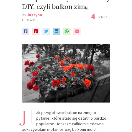
DIY, czyli balkon zimą
4
by
Justyna
shares
11 LAT AGO
J
ak przygotować balkon na zimę to
pytanie, które stało się ostatnio bardzo
popularne. Jeszcze całkiem niedawno
pokazywałam metamorfozę balkonu moich