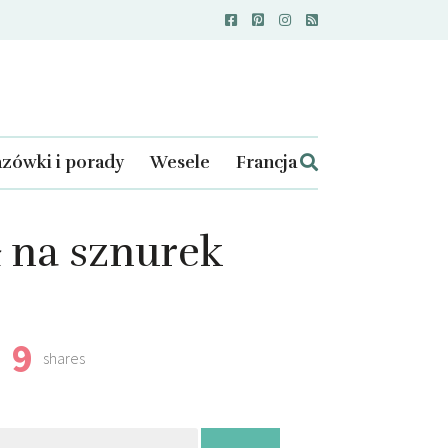
zówki i porady
Wesele
Francja
 na sznurek
9
shares
kaj: