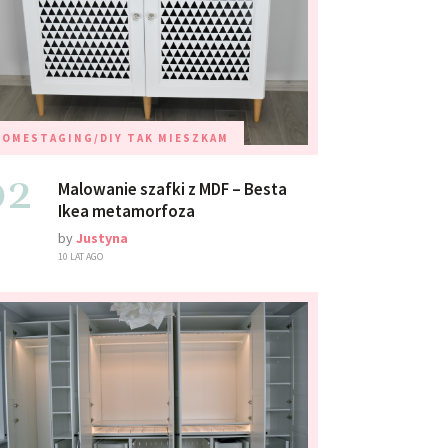
HOMESTAGING/DIY
TAK MIESZKAM
02
Malowanie szafki z MDF – Besta
Ikea metamorfoza
by
Justyna
10 LAT AGO