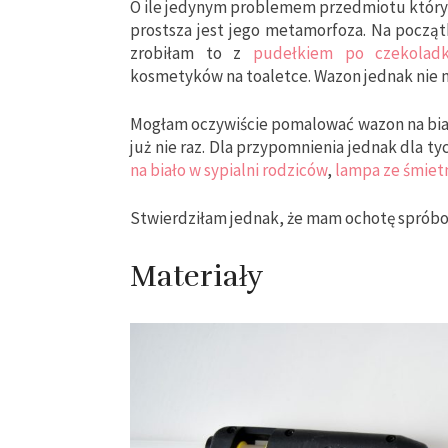
O ile jedynym problemem przedmiotu który zn
prostsza jest jego metamorfoza. Na począ
zrobiłam to z
pudełkiem po czekolad
kosmetyków na toaletce. Wazon jednak nie ma
Mogłam oczywiście pomalować wazon na biał
już nie raz. Dla przypomnienia jednak dla tyc
na biało w sypialni rodziców
,
lampa ze śmiet
Stwierdziłam jednak, że mam ochotę sprób
Materiały