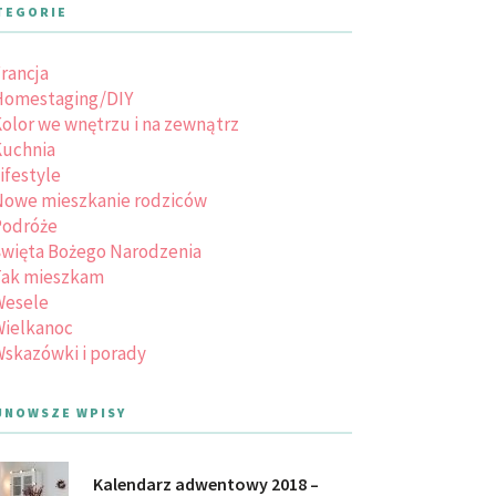
TEGORIE
rancja
Homestaging/DIY
olor we wnętrzu i na zewnątrz
uchnia
ifestyle
owe mieszkanie rodziców
Podróże
więta Bożego Narodzenia
Tak mieszkam
Wesele
ielkanoc
skazówki i porady
JNOWSZE WPISY
Kalendarz adwentowy 2018 –