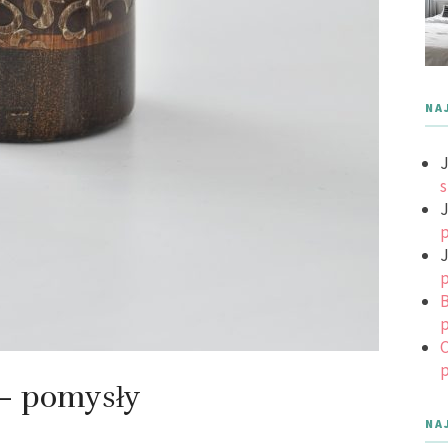
NA
J
s
J
p
J
p
B
p
C
p
– pomysły
NA