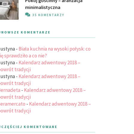
Pokój gościnny – aranżacja
minimalistyczna
35 KOMENTARZY
JNOWSZE KOMENTARZE
ustyna
-
Biała kuchnia na wysoki połysk: co
ię sprawdziło a co nie?
ustyna
-
Kalendarz adwentowy 2018 –
owrót tradycji
ustyna
-
Kalendarz adwentowy 2018 –
owrót tradycji
ernadeta
-
Kalendarz adwentowy 2018 –
owrót tradycji
eramercato
-
Kalendarz adwentowy 2018 –
owrót tradycji
JCZĘŚCIEJ KOMENTOWANE