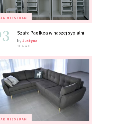
TAK MIESZKAM
03
Szafa Pax Ikea w naszej sypialni
by
Justyna
10 LAT AGO
TAK MIESZKAM