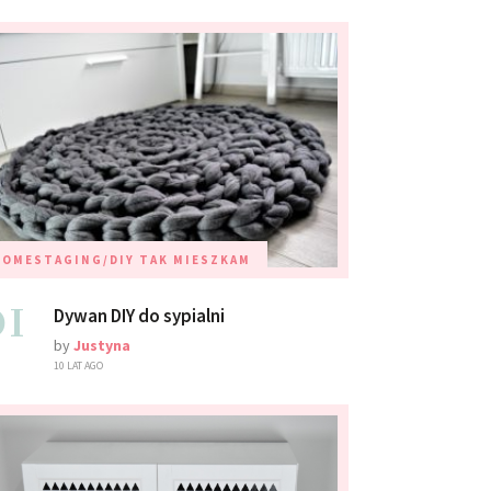
HOMESTAGING/DIY
TAK MIESZKAM
01
Dywan DIY do sypialni
by
Justyna
10 LAT AGO