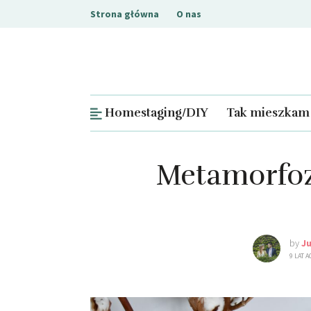
Strona główna
O nas
Homestaging/DIY
Tak mieszkam
Metamorfoz
by
J
9 LAT A