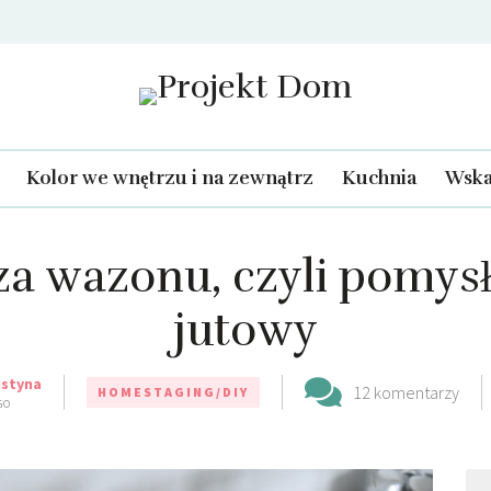
Projekt Dom
Kolor we wnętrzu i na zewnątrz
Kuchnia
Wska
a wazonu, czyli pomysł
jutowy
ustyna
12 komentarzy
HOMESTAGING/DIY
GO
Szu