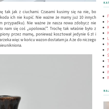
KA
 tak jak z ciuchami. Czasami kusimy się na nie, bo
F
szkoda ich nie kupić. Nie ważne że mamy już 10 innych
m przypadku). Nie ważne że nasza nowa zdobycz nie
K
o nam się coś „upolować”. Trochę tak właśnie było z
K
piony przez mamę, ponieważ kosztował jedynie 6 zł i
L
arzeka więc w końcu wazon dostałam ja. A że do niczego
N
nieunikniona.
Ś
W
W
NA