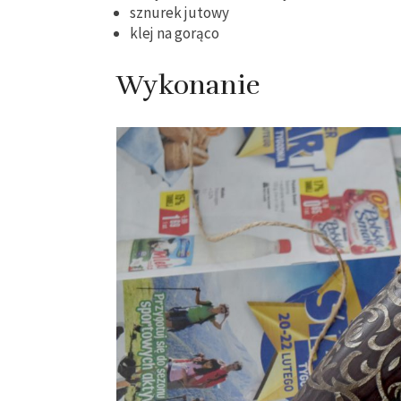
sznurek jutowy
klej na gorąco
Wykonanie