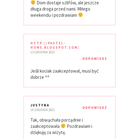
Dom dostaje szlifów, ale jeszcze
długa droga przed nami. Miłego
weekendu i pozdrawiam
HTTP://PASTEL-
HOME.BLOGSPOT.COM/
13 GRUDNIA 2015
ODPOWIEDZ
Jeśli kociak zaakceptował, musi być
dobrze ^^
JUSTYNA
ODPOWIEDZ
14 GRUDNIA 2015
Tak, obwąchała porządnie i
zaakceptowała
Pozdrawiam i
dziękuję za wizytę.