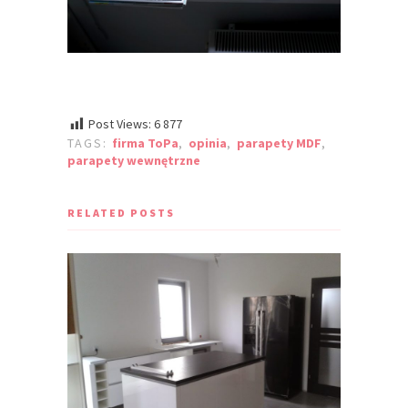
Post Views:
6 877
TAGS:
firma ToPa
,
opinia
,
parapety MDF
,
parapety wewnętrzne
RELATED POSTS