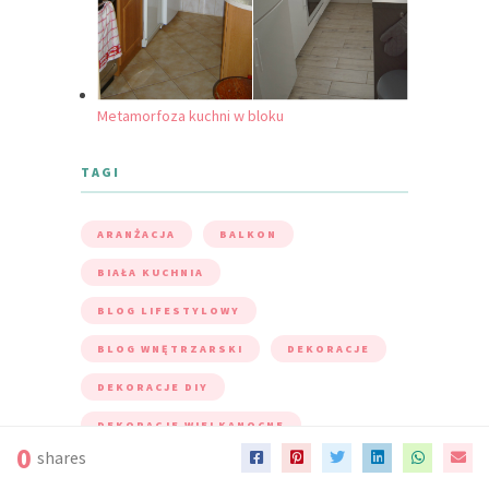
Metamorfoza kuchni w bloku
TAGI
ARANŻACJA
BALKON
BIAŁA KUCHNIA
BLOG LIFESTYLOWY
BLOG WNĘTRZARSKI
DEKORACJE
DEKORACJE DIY
DEKORACJE WIELKANOCNE
0
shares
DEKORACJE ŚWIĄTECZNE
DIY