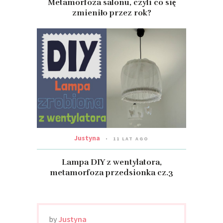
Metamorfoza salonu, czyli co się
zmieniło przez rok?
Justyna
11 LAT AGO
Lampa DIY z wentylatora,
metamorfoza przedsionka cz.3
by
Justyna