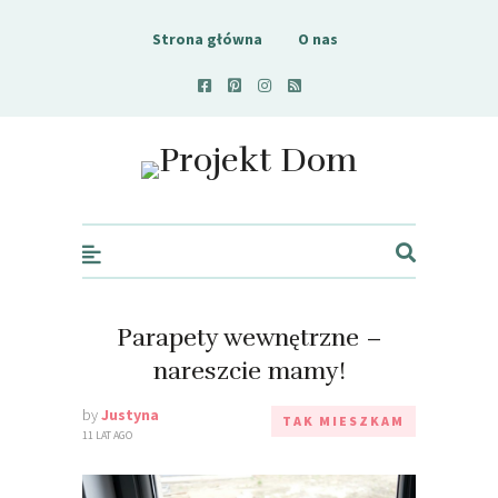
Strona główna
O nas
Projekt Dom
Parapety wewnętrzne –
nareszcie mamy!
by
Justyna
TAK MIESZKAM
11 LAT AGO