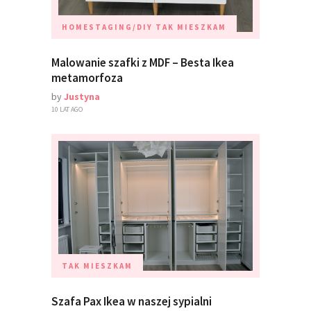
HOMESTAGING/DIY
TAK MIESZKAM
Malowanie szafki z MDF – Besta Ikea
metamorfoza
by
Justyna
10 LAT AGO
TAK MIESZKAM
Szafa Pax Ikea w naszej sypialni