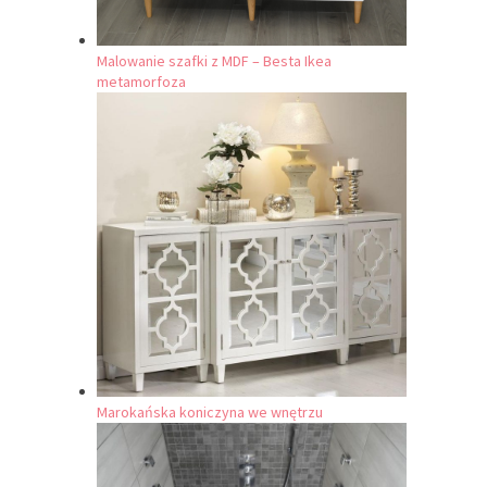
Malowanie szafki z MDF – Besta Ikea
metamorfoza
Marokańska koniczyna we wnętrzu