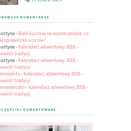
35 KOMENTARZY
JNOWSZE KOMENTARZE
ustyna
-
Biała kuchnia na wysoki połysk: co
ię sprawdziło a co nie?
ustyna
-
Kalendarz adwentowy 2018 –
owrót tradycji
ustyna
-
Kalendarz adwentowy 2018 –
owrót tradycji
ernadeta
-
Kalendarz adwentowy 2018 –
owrót tradycji
eramercato
-
Kalendarz adwentowy 2018 –
owrót tradycji
JCZĘŚCIEJ KOMENTOWANE