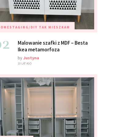
HOMESTAGING/DIY
TAK MIESZKAM
02
Malowanie szafki z MDF – Besta
Ikea metamorfoza
by
Justyna
10 LAT AGO