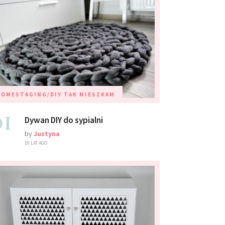
HOMESTAGING/DIY
TAK MIESZKAM
01
Dywan DIY do sypialni
by
Justyna
10 LAT AGO