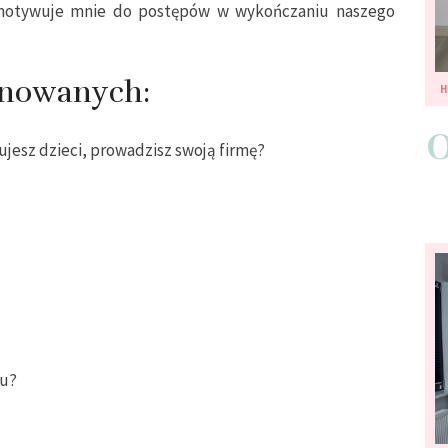
g motywuje mnie do postępów w wykończaniu naszego
inowanych:
esz dzieci, prowadzisz swoją firmę?
iu?