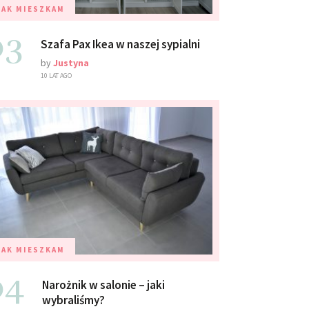
TAK MIESZKAM
03
Szafa Pax Ikea w naszej sypialni
by
Justyna
10 LAT AGO
TAK MIESZKAM
04
Narożnik w salonie – jaki
wybraliśmy?