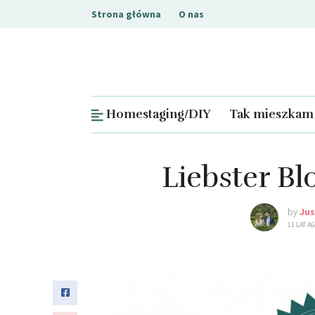
Strona główna
O nas
Homestaging/DIY
Tak mieszkam
Liebster B
by
Ju
11 LAT A