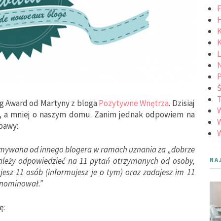
F
K
K
L
N
Ś
og Award od Martyny z bloga
Pozytywne Wnętrza
. Dzisiaj
u, a mniej o naszym domu. Zanim jednak odpowiem na
W
abawy:
W
zymywana od innego blogera w ramach uznania za „dobrze
leży odpowiedzieć na 11 pytań otrzymanych od osoby,
NA
esz 11 osób (informujesz je o tym) oraz zadajesz im 11
 nominował.”
ę: