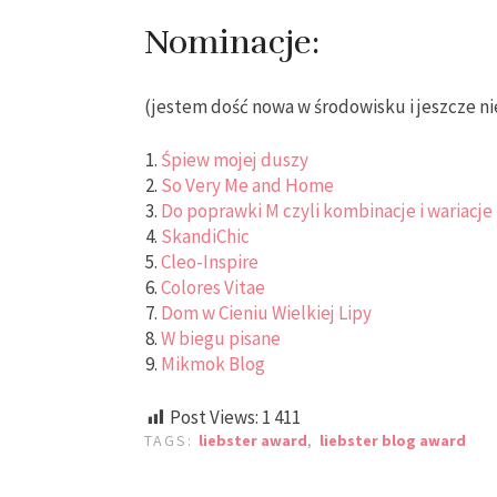
Nominacje:
(jestem dość nowa w środowisku i jeszcze ni
Śpiew mojej duszy
So Very Me and Home
Do poprawki M czyli kombinacje i wariacje
SkandiChic
Cleo-Inspire
Colores Vitae
Dom w Cieniu Wielkiej Lipy
W biegu pisane
Mikmok Blog
Post Views:
1 411
TAGS:
liebster award
,
liebster blog award