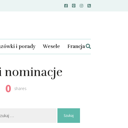
zówki i porady
Wesele
Francja
i nominacje
0
shares
kaj: