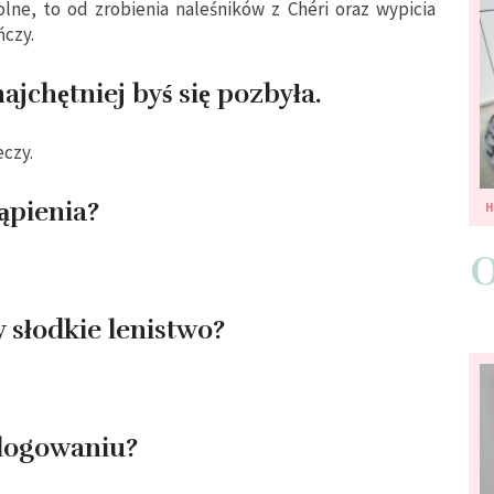
lne, to od zrobienia naleśników z Chéri oraz wypicia
ńczy.
ajchętniej byś się pozbyła.
czy.
ąpienia?
 słodkie lenistwo?
 blogowaniu?