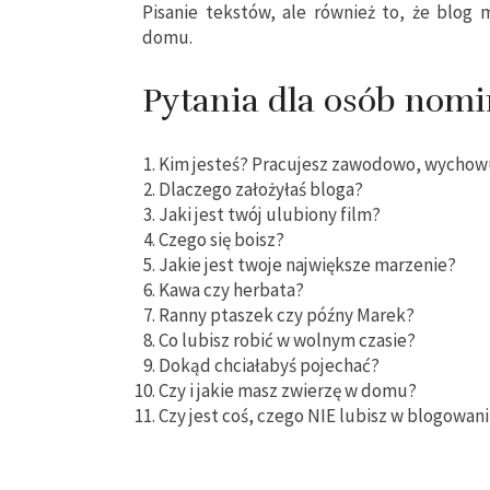
Pisanie tekstów, ale również to, że blo
domu.
Pytania dla osób nom
Kim jesteś? Pracujesz zawodowo, wychowuj
Dlaczego założyłaś bloga?
Jaki jest twój ulubiony film?
Czego się boisz?
Jakie jest twoje największe marzenie?
Kawa czy herbata?
Ranny ptaszek czy późny Marek?
Co lubisz robić w wolnym czasie?
Dokąd chciałabyś pojechać?
Czy i jakie masz zwierzę w domu?
Czy jest coś, czego NIE lubisz w blogowan