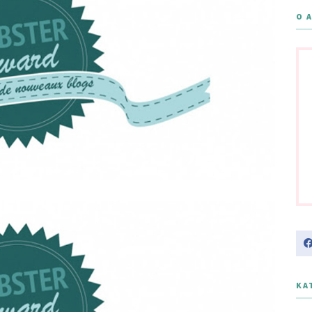
O 
KA