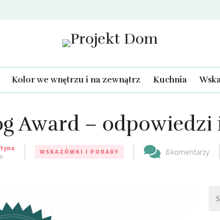
Projekt Dom
Kolor we wnętrzu i na zewnątrz
Kuchnia
Wska
log Award – odpowiedzi 
styna
8 komentarzy
WSKAZÓWKI I PORADY
GO
Szu