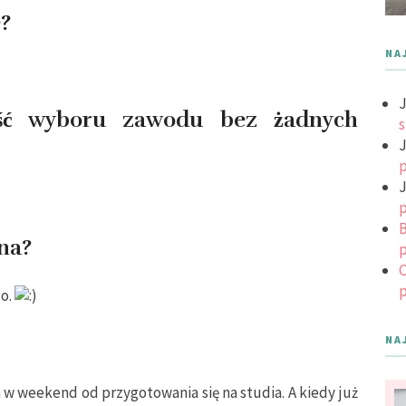
e?
NA
J
ość wyboru zawodu bez żadnych
s
J
p
J
p
B
wna?
p
C
p
zo.
NA
 w weekend od przygotowania się na studia. A kiedy już