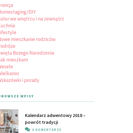
rancja
Homestaging/DIY
olor we wnętrzu i na zewnątrz
uchnia
ifestyle
owe mieszkanie rodziców
Podróże
więta Bożego Narodzenia
Tak mieszkam
Wesele
ielkanoc
skazówki i porady
JNOWSZE WPISY
Kalendarz adwentowy 2018 –
powrót tradycji
4 KOMENTARZE