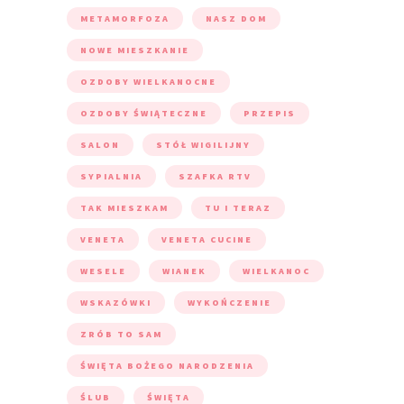
METAMORFOZA
NASZ DOM
NOWE MIESZKANIE
OZDOBY WIELKANOCNE
OZDOBY ŚWIĄTECZNE
PRZEPIS
SALON
STÓŁ WIGILIJNY
SYPIALNIA
SZAFKA RTV
TAK MIESZKAM
TU I TERAZ
VENETA
VENETA CUCINE
WESELE
WIANEK
WIELKANOC
WSKAZÓWKI
WYKOŃCZENIE
ZRÓB TO SAM
ŚWIĘTA BOŻEGO NARODZENIA
ŚLUB
ŚWIĘTA