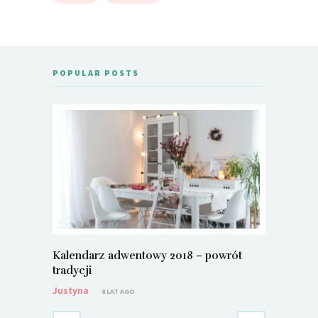
POPULAR POSTS
Kalendarz adwentowy 2018 – powrót
Metamorf
tradycji
Justyna
Justyna
8 LAT AGO