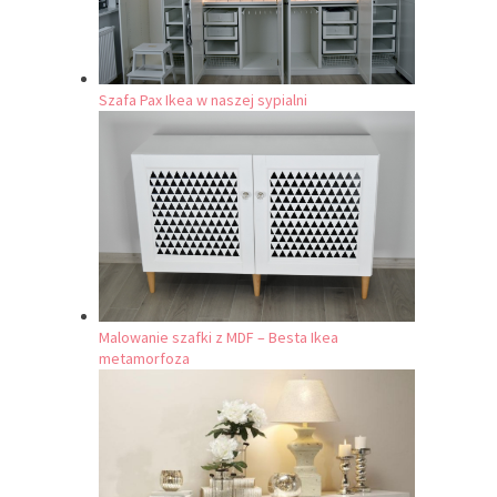
Szafa Pax Ikea w naszej sypialni
Malowanie szafki z MDF – Besta Ikea
metamorfoza