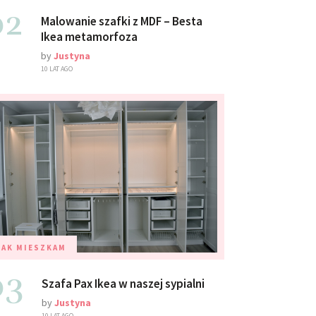
02
Malowanie szafki z MDF – Besta
Ikea metamorfoza
by
Justyna
10 LAT AGO
TAK MIESZKAM
03
Szafa Pax Ikea w naszej sypialni
by
Justyna
10 LAT AGO