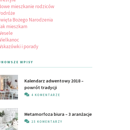
owe mieszkanie rodziców
Podróże
więta Bożego Narodzenia
Tak mieszkam
Wesele
ielkanoc
skazówki i porady
JNOWSZE WPISY
Kalendarz adwentowy 2018 –
powrót tradycji
4 KOMENTARZE
Metamorfoza biura – 3 aranżacje
25 KOMENTARZY