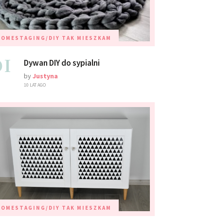
HOMESTAGING/DIY
TAK MIESZKAM
01
Dywan DIY do sypialni
by
Justyna
10 LAT AGO
HOMESTAGING/DIY
TAK MIESZKAM