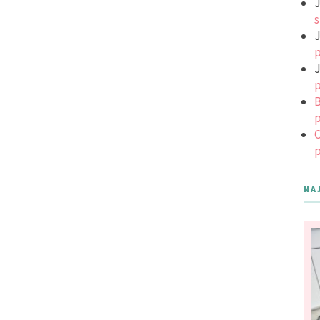
J
s
J
p
J
p
B
p
C
p
NA