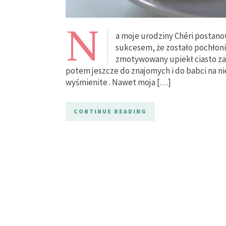
N
a moje urodziny Chéri postano
sukcesem, że zostało pochłoni
zmotywowany upiekł ciasto za 
potem jeszcze do znajomych i do babci na n
wyśmienite . Nawet moja […]
CONTINUE READING