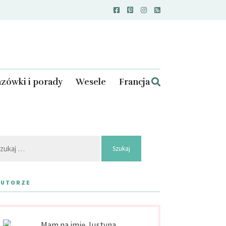
zówki i porady
Wesele
Francja
kaj:
AUTORZE