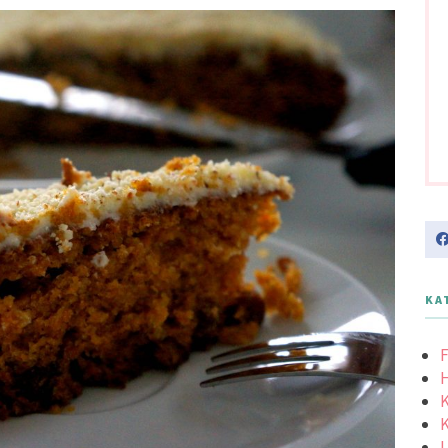
KA
F
K
K
L