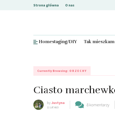
Strona główna
O nas
Homestaging/DIY
Tak mieszkam
Currently Browsing:
ORZECHY
Ciasto marchewk
by
Justyna
8 komentarzy
11 LAT AGO