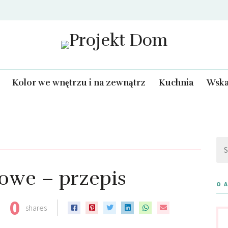
Projekt Dom
Kolor we wnętrzu i na zewnątrz
Kuchnia
Wska
Szu
owe – przepis
O 
0
shares