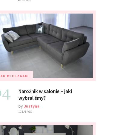
TAK MIESZKAM
04
Narożnik w salonie – jaki
wybraliśmy?
by
Justyna
10 LAT AGO