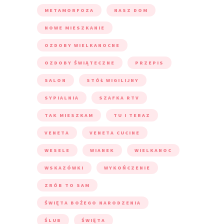
METAMORFOZA
NASZ DOM
NOWE MIESZKANIE
OZDOBY WIELKANOCNE
OZDOBY ŚWIĄTECZNE
PRZEPIS
SALON
STÓŁ WIGILIJNY
SYPIALNIA
SZAFKA RTV
TAK MIESZKAM
TU I TERAZ
VENETA
VENETA CUCINE
WESELE
WIANEK
WIELKANOC
WSKAZÓWKI
WYKOŃCZENIE
ZRÓB TO SAM
ŚWIĘTA BOŻEGO NARODZENIA
ŚLUB
ŚWIĘTA