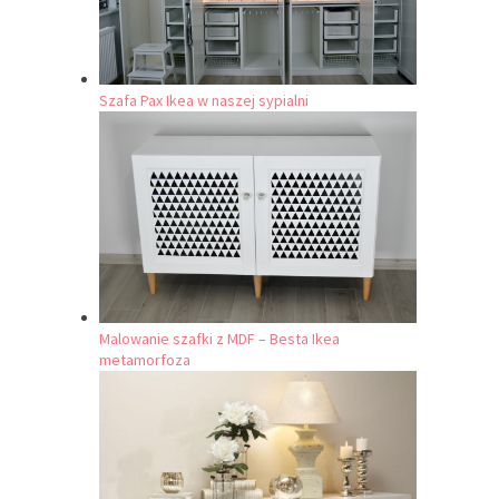
Szafa Pax Ikea w naszej sypialni
Malowanie szafki z MDF – Besta Ikea
metamorfoza