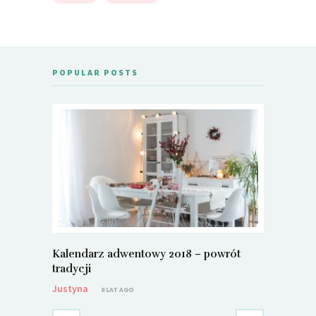
POPULAR POSTS
Kalendarz adwentowy 2018 – powrót
Metamorf
tradycji
Justyna
Justyna
8 LAT AGO