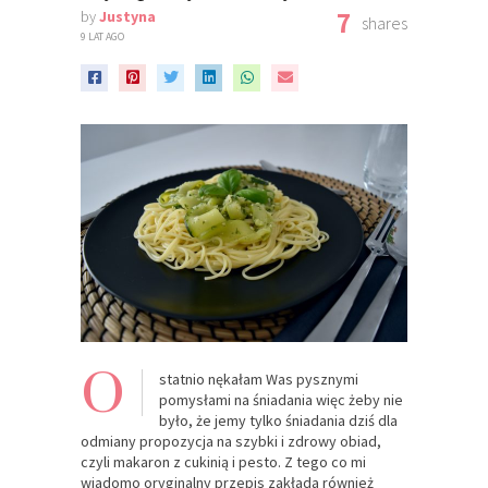
7
by
Justyna
shares
9 LAT AGO
O
statnio nękałam Was pysznymi
pomysłami na śniadania więc żeby nie
było, że jemy tylko śniadania dziś dla
odmiany propozycja na szybki i zdrowy obiad,
czyli makaron z cukinią i pesto. Z tego co mi
wiadomo oryginalny przepis zakłada również