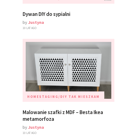
Dywan DIY do sypialni
by
Justyna
10 LAT AGO
HOMESTAGING/DIY
TAK MIESZKAM
Malowanie szafki z MDF – Besta Ikea
metamorfoza
by
Justyna
10 LAT AGO