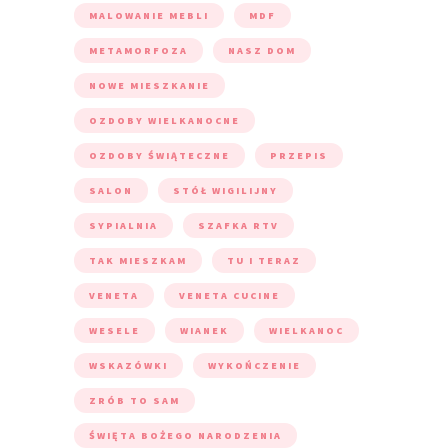
MALOWANIE MEBLI
MDF
METAMORFOZA
NASZ DOM
NOWE MIESZKANIE
OZDOBY WIELKANOCNE
OZDOBY ŚWIĄTECZNE
PRZEPIS
SALON
STÓŁ WIGILIJNY
SYPIALNIA
SZAFKA RTV
TAK MIESZKAM
TU I TERAZ
VENETA
VENETA CUCINE
WESELE
WIANEK
WIELKANOC
WSKAZÓWKI
WYKOŃCZENIE
ZRÓB TO SAM
ŚWIĘTA BOŻEGO NARODZENIA