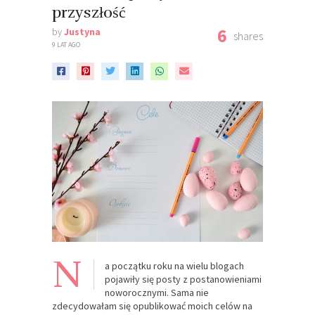
przyszłość
6
by
Justyna
shares
9 LAT AGO
N
a początku roku na wielu blogach
pojawiły się posty z postanowieniami
noworocznymi. Sama nie
zdecydowałam się opublikować moich celów na