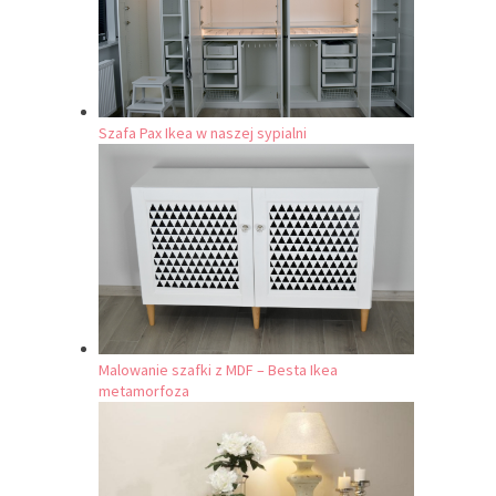
Szafa Pax Ikea w naszej sypialni
Malowanie szafki z MDF – Besta Ikea
metamorfoza