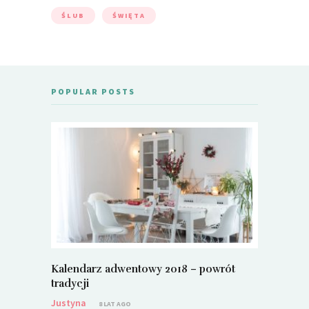
ŚLUB
ŚWIĘTA
POPULAR POSTS
Kalendarz adwentowy 2018 – powrót
Metamorf
tradycji
Justyna
Justyna
8 LAT AGO