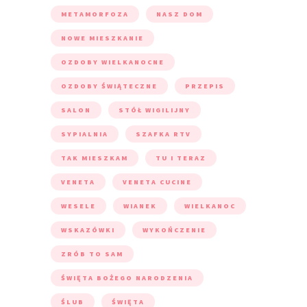
METAMORFOZA
NASZ DOM
NOWE MIESZKANIE
OZDOBY WIELKANOCNE
OZDOBY ŚWIĄTECZNE
PRZEPIS
SALON
STÓŁ WIGILIJNY
SYPIALNIA
SZAFKA RTV
TAK MIESZKAM
TU I TERAZ
VENETA
VENETA CUCINE
WESELE
WIANEK
WIELKANOC
WSKAZÓWKI
WYKOŃCZENIE
ZRÓB TO SAM
ŚWIĘTA BOŻEGO NARODZENIA
ŚLUB
ŚWIĘTA