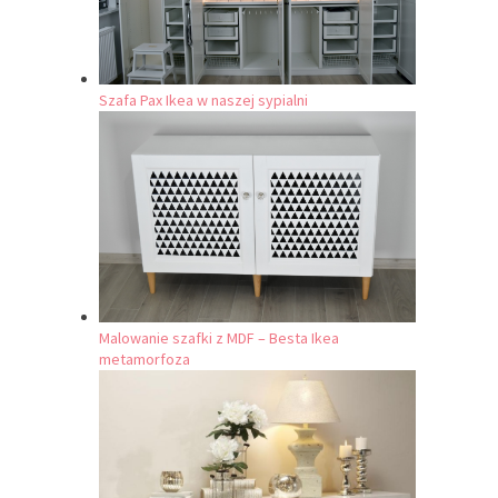
Szafa Pax Ikea w naszej sypialni
Malowanie szafki z MDF – Besta Ikea
metamorfoza