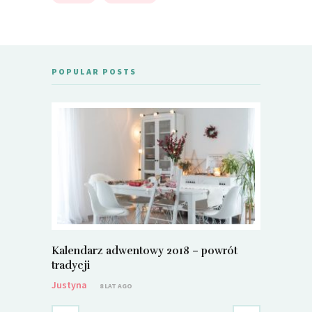
POPULAR POSTS
Kalendarz adwentowy 2018 – powrót
Metamorf
tradycji
Justyna
Justyna
8 LAT AGO