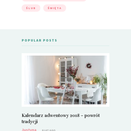
ŚLUB
ŚWIĘTA
POPULAR POSTS
Kalendarz adwentowy 2018 – powrót
Metamorf
tradycji
Justyna
Justyna
8 LAT AGO