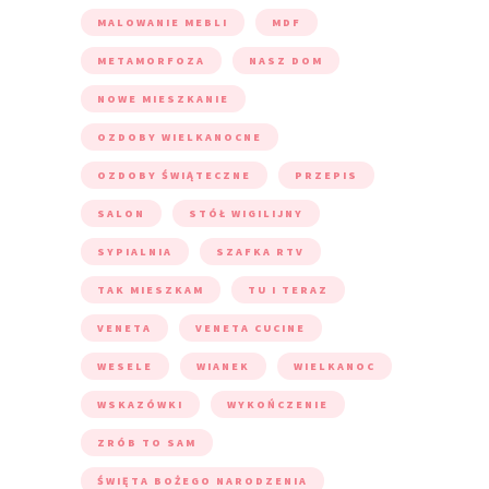
MALOWANIE MEBLI
MDF
METAMORFOZA
NASZ DOM
NOWE MIESZKANIE
OZDOBY WIELKANOCNE
OZDOBY ŚWIĄTECZNE
PRZEPIS
SALON
STÓŁ WIGILIJNY
SYPIALNIA
SZAFKA RTV
TAK MIESZKAM
TU I TERAZ
VENETA
VENETA CUCINE
WESELE
WIANEK
WIELKANOC
WSKAZÓWKI
WYKOŃCZENIE
ZRÓB TO SAM
ŚWIĘTA BOŻEGO NARODZENIA