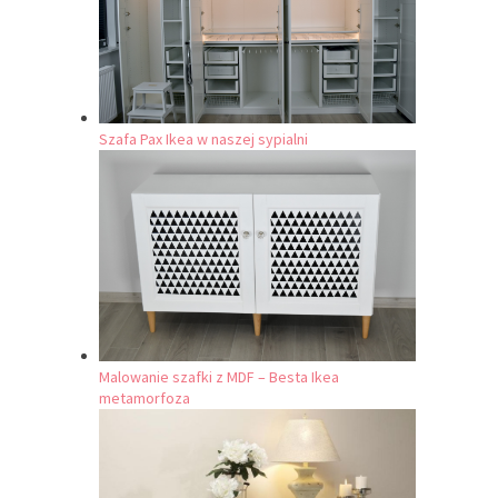
Szafa Pax Ikea w naszej sypialni
Malowanie szafki z MDF – Besta Ikea
metamorfoza