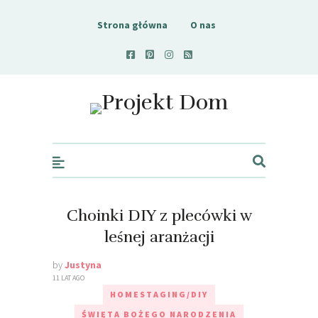
Strona główna
O nas
Projekt Dom
Choinki DIY z plecówki w
leśnej aranżacji
by
Justyna
11 LAT AGO
HOMESTAGING/DIY
ŚWIĘTA BOŻEGO NARODZENIA