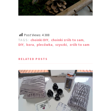
Post Views:
4 388
TAGS:
choinki DIY
,
choinki zrób to sam
,
DIY
,
kora
,
plecówka
,
szyszki
,
zrób to sam
RELATED POSTS