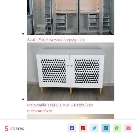
Szafa Pax Ikea w naszej sypialni
Malowanie szafki z MDF – Besta Ikea
metamorfoza
5
shares