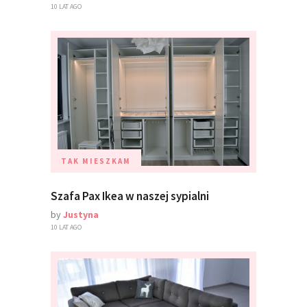
10 LAT AGO
TAK MIESZKAM
Szafa Pax Ikea w naszej sypialni
by
Justyna
10 LAT AGO