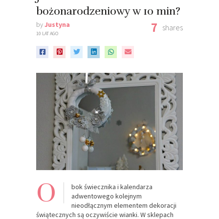
bożonarodzeniowy w 10 min?
7
by
Justyna
shares
10 LAT AGO
O
bok świecznika i kalendarza
adwentowego kolejnym
nieodłącznym elementem dekoracji
świątecznych są oczywiście wianki. W sklepach