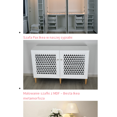
Szafa Pax Ikea w naszej sypialni
Malowanie szafki z MDF – Besta Ikea
metamorfoza