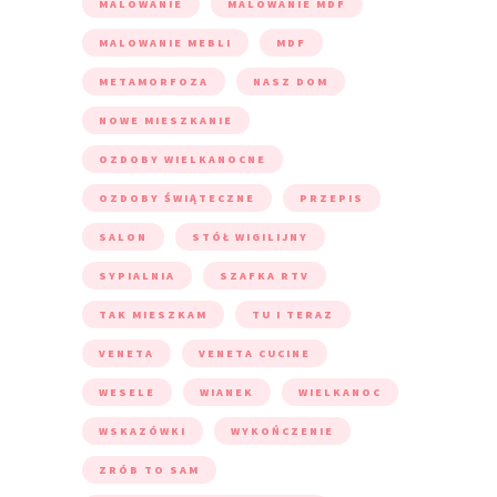
MALOWANIE
MALOWANIE MDF
MALOWANIE MEBLI
MDF
METAMORFOZA
NASZ DOM
NOWE MIESZKANIE
OZDOBY WIELKANOCNE
OZDOBY ŚWIĄTECZNE
PRZEPIS
SALON
STÓŁ WIGILIJNY
SYPIALNIA
SZAFKA RTV
TAK MIESZKAM
TU I TERAZ
VENETA
VENETA CUCINE
WESELE
WIANEK
WIELKANOC
WSKAZÓWKI
WYKOŃCZENIE
ZRÓB TO SAM