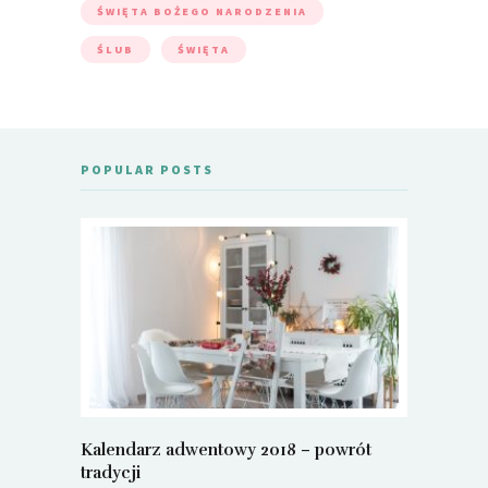
ŚWIĘTA BOŻEGO NARODZENIA
ŚLUB
ŚWIĘTA
POPULAR POSTS
Kalendarz adwentowy 2018 – powrót
Metamorf
tradycji
Justyna