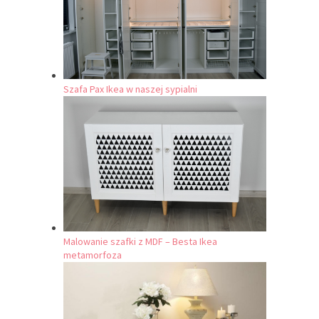
Szafa Pax Ikea w naszej sypialni
Malowanie szafki z MDF – Besta Ikea
metamorfoza