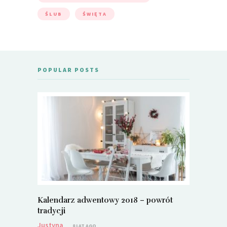
ŚLUB
ŚWIĘTA
POPULAR POSTS
Kalendarz adwentowy 2018 – powrót
Metamorf
tradycji
Justyna
Justyna
8 LAT AGO