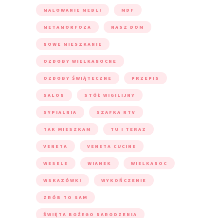
MALOWANIE MEBLI
MDF
METAMORFOZA
NASZ DOM
NOWE MIESZKANIE
OZDOBY WIELKANOCNE
OZDOBY ŚWIĄTECZNE
PRZEPIS
SALON
STÓŁ WIGILIJNY
SYPIALNIA
SZAFKA RTV
TAK MIESZKAM
TU I TERAZ
VENETA
VENETA CUCINE
WESELE
WIANEK
WIELKANOC
WSKAZÓWKI
WYKOŃCZENIE
ZRÓB TO SAM
ŚWIĘTA BOŻEGO NARODZENIA