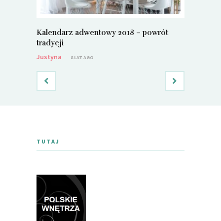
Kalendarz adwentowy 2018 – powrót
Metamorf
tradycji
Justyna
Justyna
8 LAT AGO
TUTAJ