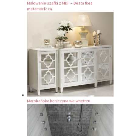
Malowanie szafki z MDF – Besta Ikea
metamorfoza
Marokańska koniczyna we wnętrzu