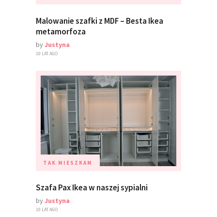
Malowanie szafki z MDF – Besta Ikea
metamorfoza
by
Justyna
10 LAT AGO
TAK MIESZKAM
Szafa Pax Ikea w naszej sypialni
by
Justyna
10 LAT AGO