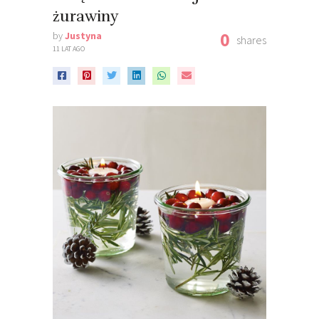
żurawiny
0
by
Justyna
shares
11 LAT AGO