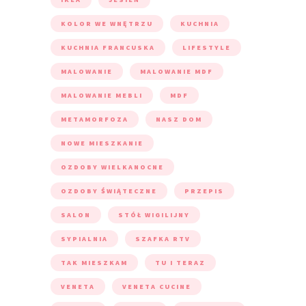
KOLOR WE WNĘTRZU
KUCHNIA
KUCHNIA FRANCUSKA
LIFESTYLE
MALOWANIE
MALOWANIE MDF
MALOWANIE MEBLI
MDF
METAMORFOZA
NASZ DOM
NOWE MIESZKANIE
OZDOBY WIELKANOCNE
OZDOBY ŚWIĄTECZNE
PRZEPIS
SALON
STÓŁ WIGILIJNY
SYPIALNIA
SZAFKA RTV
TAK MIESZKAM
TU I TERAZ
VENETA
VENETA CUCINE