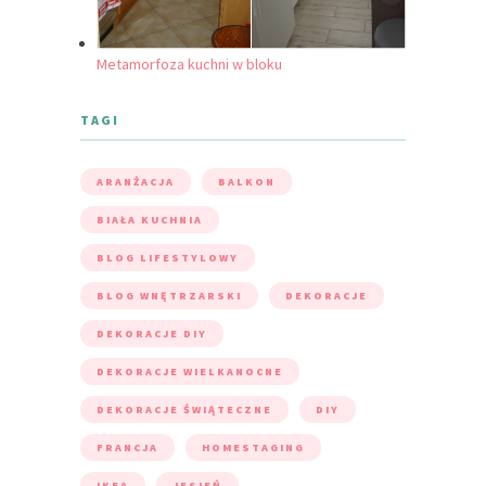
Metamorfoza kuchni w bloku
TAGI
ARANŻACJA
BALKON
BIAŁA KUCHNIA
BLOG LIFESTYLOWY
BLOG WNĘTRZARSKI
DEKORACJE
DEKORACJE DIY
DEKORACJE WIELKANOCNE
DEKORACJE ŚWIĄTECZNE
DIY
FRANCJA
HOMESTAGING
IKEA
JESIEŃ