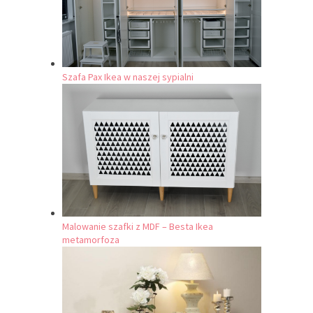
Szafa Pax Ikea w naszej sypialni
Malowanie szafki z MDF – Besta Ikea
metamorfoza