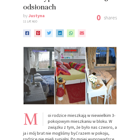
odsłonach
0
by
Justyna
shares
11 LAT AGO
M
oi rodzice mieszkają w niewielkim 3-
pokojowym mieszkaniu w bloku. W
związku z tym, że było nas czworo, a
ja i mój brat nie mogliśmy być razem w pokoju,
rodzice nie mieli sypialni. Po mojej wyprowadzce