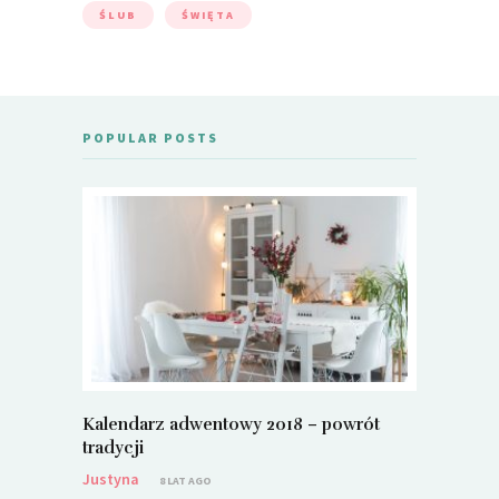
ŚLUB
ŚWIĘTA
POPULAR POSTS
Kalendarz adwentowy 2018 – powrót
Metamorf
tradycji
Justyna
Justyna
8 LAT AGO