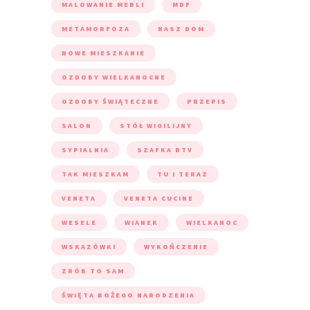
MALOWANIE MEBLI
MDF
METAMORFOZA
NASZ DOM
NOWE MIESZKANIE
OZDOBY WIELKANOCNE
OZDOBY ŚWIĄTECZNE
PRZEPIS
SALON
STÓŁ WIGILIJNY
SYPIALNIA
SZAFKA RTV
TAK MIESZKAM
TU I TERAZ
VENETA
VENETA CUCINE
WESELE
WIANEK
WIELKANOC
WSKAZÓWKI
WYKOŃCZENIE
ZRÓB TO SAM
ŚWIĘTA BOŻEGO NARODZENIA