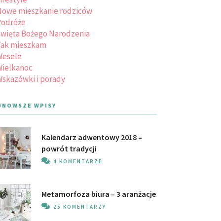
owe mieszkanie rodziców
Podróże
więta Bożego Narodzenia
Tak mieszkam
Wesele
ielkanoc
skazówki i porady
JNOWSZE WPISY
Kalendarz adwentowy 2018 –
powrót tradycji
4 KOMENTARZE
Metamorfoza biura – 3 aranżacje
25 KOMENTARZY