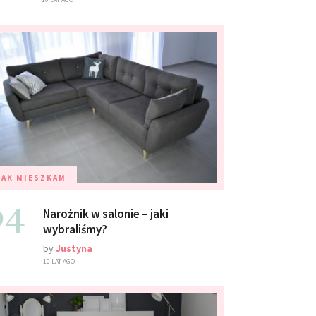
TAK MIESZKAM
04
Narożnik w salonie – jaki
wybraliśmy?
by
Justyna
10 LAT AGO