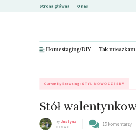
Strona główna
O nas
Homestaging/DIY
Tak mieszkam
Currently Browsing:
STYL NOWOCZESNY
Stół walentynkow
by
Justyna
15 komentarzy
10 LAT AGO