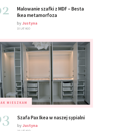
02
Malowanie szafki z MDF – Besta
Ikea metamorfoza
by
Justyna
10 LAT AGO
TAK MIESZKAM
03
Szafa Pax Ikea w naszej sypialni
by
Justyna
10 LAT AGO