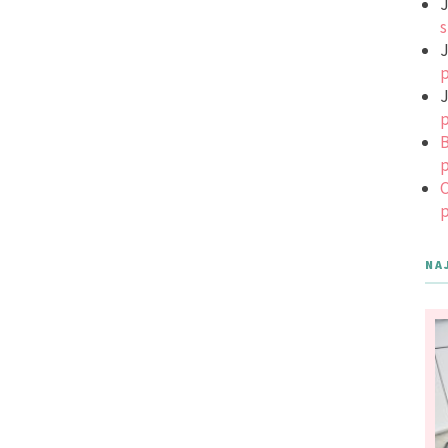
J
s
J
p
J
p
B
p
C
p
NA