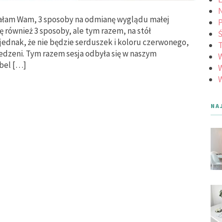
N
łam Wam, 3 sposoby na odmianę wyglądu małej
ę również 3 sposoby, ale tym razem, na stół
Ś
dnak, że nie będzie serduszek i koloru czerwonego,
iedzeni. Tym razem sesja odbyła się w naszym
bel […]
W
W
NA