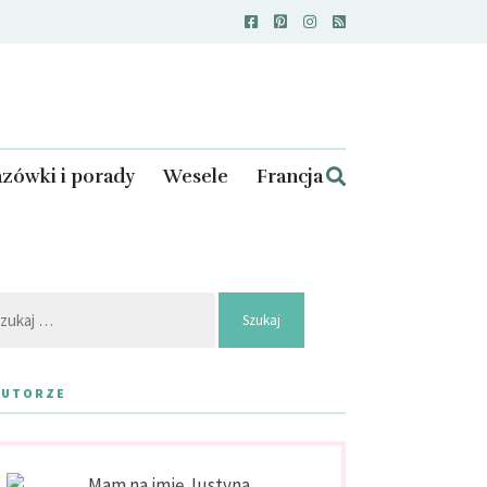
zówki i porady
Wesele
Francja
kaj:
AUTORZE