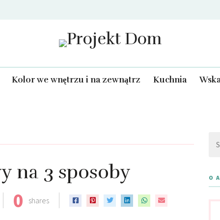
Projekt Dom
Kolor we wnętrzu i na zewnątrz
Kuchnia
Wska
Szu
y na 3 sposoby
O 
0
shares