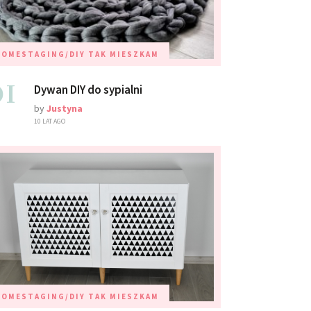
HOMESTAGING/DIY
TAK MIESZKAM
01
Dywan DIY do sypialni
by
Justyna
10 LAT AGO
HOMESTAGING/DIY
TAK MIESZKAM