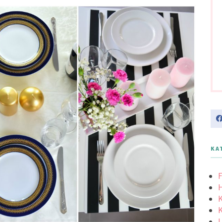
KA
F
K
K
L