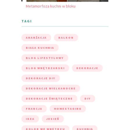
Metamorfoza kuchni w bloku
TAGI
ARANŻACJA
BALKON
BIAŁA KUCHNIA
BLOG LIFESTYLOWY
BLOG WNĘTRZARSKI
DEKORACJE
DEKORACJE DIY
DEKORACJE WIELKANOCNE
DEKORACJE ŚWIĄTECZNE
DIY
FRANCJA
HOMESTAGING
IKEA
JESIEŃ
KOLOR WE WNĘTRZU
KUCHNIA