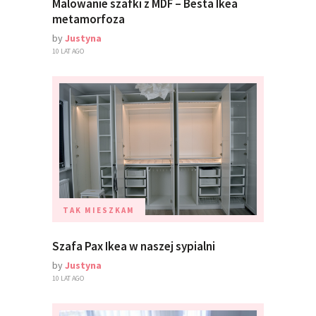
Malowanie szafki z MDF – Besta Ikea
metamorfoza
by
Justyna
10 LAT AGO
TAK MIESZKAM
Szafa Pax Ikea w naszej sypialni
by
Justyna
10 LAT AGO