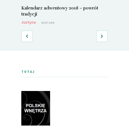
Kalendarz adwentowy 2018 – powrót
Metamorf
tradycji
Justyna
Justyna
8 LAT AGO
TUTAJ