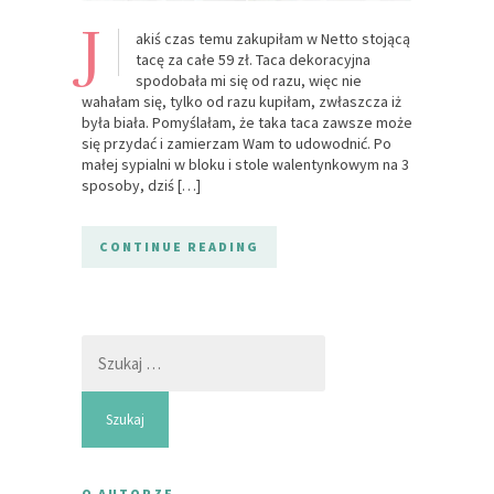
J
akiś czas temu zakupiłam w Netto stojącą
tacę za całe 59 zł. Taca dekoracyjna
spodobała mi się od razu, więc nie
wahałam się, tylko od razu kupiłam, zwłaszcza iż
była biała. Pomyślałam, że taka taca zawsze może
się przydać i zamierzam Wam to udowodnić. Po
małej sypialni w bloku i stole walentynkowym na 3
sposoby, dziś […]
CONTINUE READING
Szukaj:
O AUTORZE