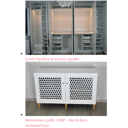
Szafa Pax Ikea w naszej sypialni
Malowanie szafki z MDF – Besta Ikea
metamorfoza