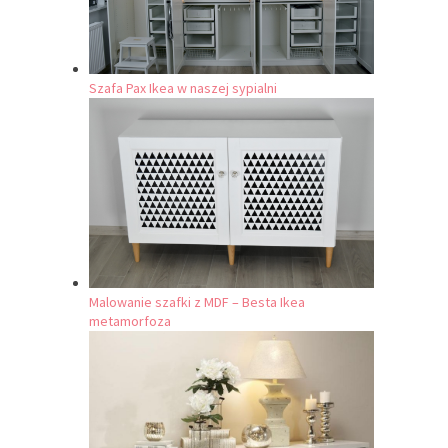
Szafa Pax Ikea w naszej sypialni
Malowanie szafki z MDF – Besta Ikea
metamorfoza