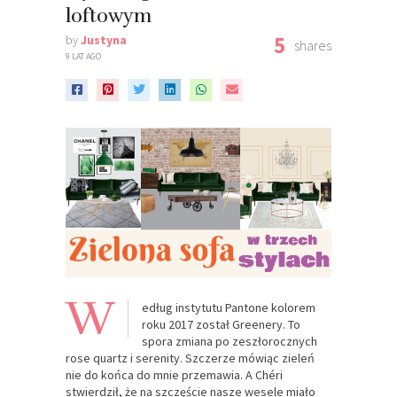
loftowym
5
by
Justyna
shares
9 LAT AGO
W
edług instytutu Pantone kolorem
roku 2017 został Greenery. To
spora zmiana po zeszłorocznych
rose quartz i serenity. Szczerze mówiąc zieleń
nie do końca do mnie przemawia. A Chéri
stwierdził, że na szczęście nasze wesele miało