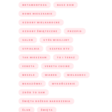
METAMORFOZA
NASZ DOM
NOWE MIESZKANIE
OZDOBY WIELKANOCNE
OZDOBY ŚWIĄTECZNE
PRZEPIS
SALON
STÓŁ WIGILIJNY
SYPIALNIA
SZAFKA RTV
TAK MIESZKAM
TU I TERAZ
VENETA
VENETA CUCINE
WESELE
WIANEK
WIELKANOC
WSKAZÓWKI
WYKOŃCZENIE
ZRÓB TO SAM
ŚWIĘTA BOŻEGO NARODZENIA
ŚLUB
ŚWIĘTA