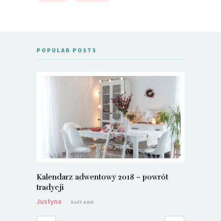
POPULAR POSTS
Kalendarz adwentowy 2018 – powrót
Metamorf
tradycji
Justyna
Justyna
8 LAT AGO