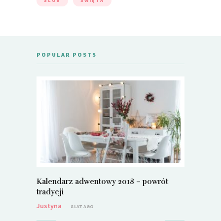
ŚLUB
ŚWIĘTA
POPULAR POSTS
Kalendarz adwentowy 2018 – powrót
Metamorf
tradycji
Justyna
Justyna
8 LAT AGO