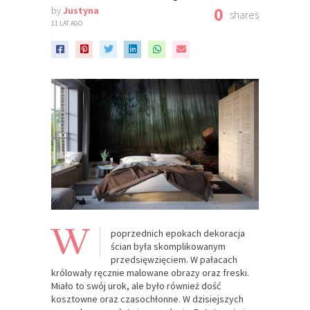
0
by
Justyna
shares
11 LAT AGO
W
poprzednich epokach dekoracja
ścian była skomplikowanym
przedsięwzięciem. W pałacach
królowały ręcznie malowane obrazy oraz freski.
Miało to swój urok, ale było również dość
kosztowne oraz czasochłonne. W dzisiejszych