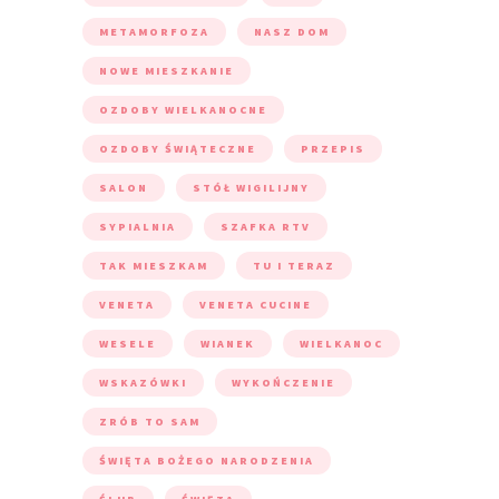
METAMORFOZA
NASZ DOM
NOWE MIESZKANIE
OZDOBY WIELKANOCNE
OZDOBY ŚWIĄTECZNE
PRZEPIS
SALON
STÓŁ WIGILIJNY
SYPIALNIA
SZAFKA RTV
TAK MIESZKAM
TU I TERAZ
VENETA
VENETA CUCINE
WESELE
WIANEK
WIELKANOC
WSKAZÓWKI
WYKOŃCZENIE
ZRÓB TO SAM
ŚWIĘTA BOŻEGO NARODZENIA