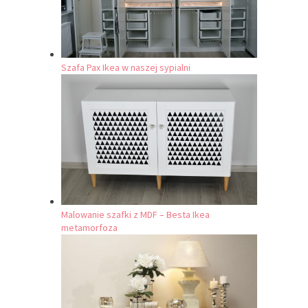
Szafa Pax Ikea w naszej sypialni
Malowanie szafki z MDF – Besta Ikea
metamorfoza