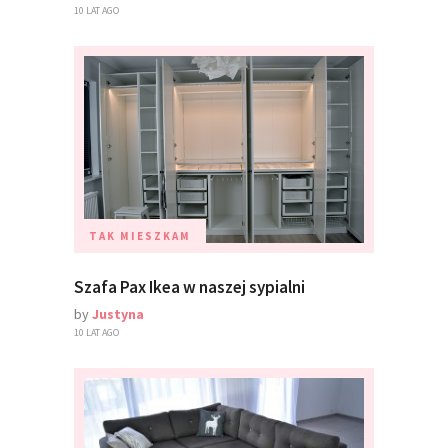
10 LAT AGO
TAK MIESZKAM
Szafa Pax Ikea w naszej sypialni
by
Justyna
10 LAT AGO