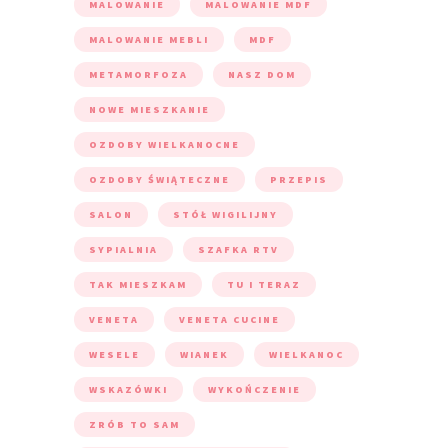
MALOWANIE
MALOWANIE MDF
MALOWANIE MEBLI
MDF
METAMORFOZA
NASZ DOM
NOWE MIESZKANIE
OZDOBY WIELKANOCNE
OZDOBY ŚWIĄTECZNE
PRZEPIS
SALON
STÓŁ WIGILIJNY
SYPIALNIA
SZAFKA RTV
TAK MIESZKAM
TU I TERAZ
VENETA
VENETA CUCINE
WESELE
WIANEK
WIELKANOC
WSKAZÓWKI
WYKOŃCZENIE
ZRÓB TO SAM