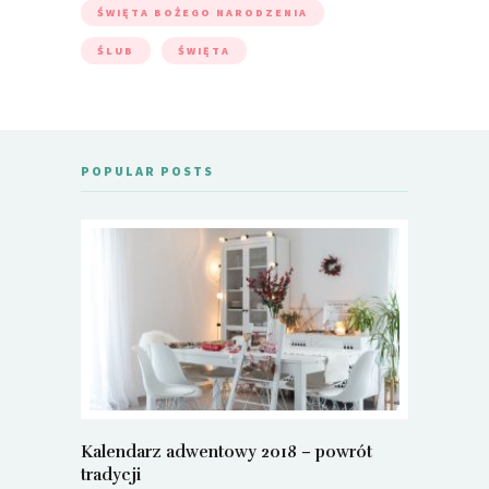
ŚWIĘTA BOŻEGO NARODZENIA
ŚLUB
ŚWIĘTA
POPULAR POSTS
Kalendarz adwentowy 2018 – powrót
Metamorf
tradycji
Justyna