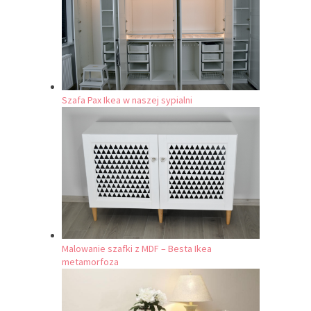
Szafa Pax Ikea w naszej sypialni
Malowanie szafki z MDF – Besta Ikea
metamorfoza