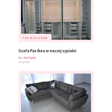
TAK MIESZKAM
Szafa Pax Ikea w naszej sypialni
by
Justyna
10 LAT AGO