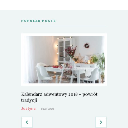
POPULAR POSTS
Kalendarz adwentowy 2018 – powrót
Metamorf
tradycji
Justyna
Justyna
8 LAT AGO