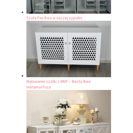
Szafa Pax Ikea w naszej sypialni
Malowanie szafki z MDF – Besta Ikea
metamorfoza