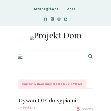
Strona główna
O nas
Projekt Dom
Currently Browsing:
OKRĄGŁY DYWAN
Dywan DIY do sypialni
5
by
Justyna
shares