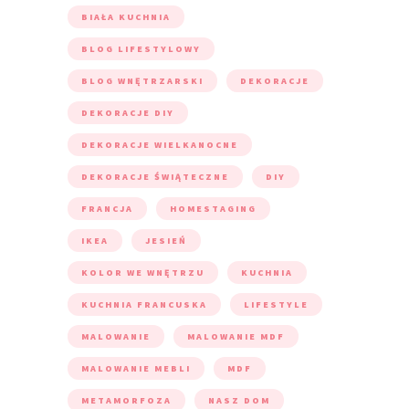
BIAŁA KUCHNIA
BLOG LIFESTYLOWY
BLOG WNĘTRZARSKI
DEKORACJE
DEKORACJE DIY
DEKORACJE WIELKANOCNE
DEKORACJE ŚWIĄTECZNE
DIY
FRANCJA
HOMESTAGING
IKEA
JESIEŃ
KOLOR WE WNĘTRZU
KUCHNIA
KUCHNIA FRANCUSKA
LIFESTYLE
MALOWANIE
MALOWANIE MDF
MALOWANIE MEBLI
MDF
METAMORFOZA
NASZ DOM