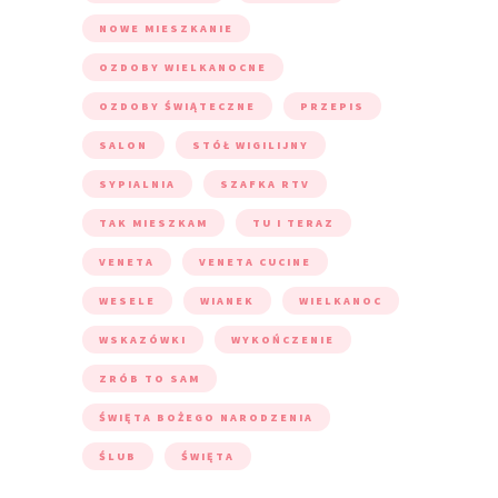
NOWE MIESZKANIE
OZDOBY WIELKANOCNE
OZDOBY ŚWIĄTECZNE
PRZEPIS
SALON
STÓŁ WIGILIJNY
SYPIALNIA
SZAFKA RTV
TAK MIESZKAM
TU I TERAZ
VENETA
VENETA CUCINE
WESELE
WIANEK
WIELKANOC
WSKAZÓWKI
WYKOŃCZENIE
ZRÓB TO SAM
ŚWIĘTA BOŻEGO NARODZENIA
ŚLUB
ŚWIĘTA