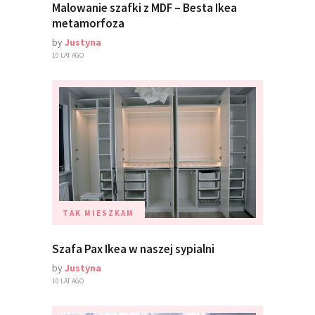
Malowanie szafki z MDF – Besta Ikea
metamorfoza
by
Justyna
10 LAT AGO
TAK MIESZKAM
Szafa Pax Ikea w naszej sypialni
by
Justyna
10 LAT AGO