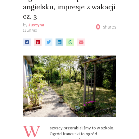
angielsku, impresje z wakacji
cz. 3
0
by
Justyna
shares
11 LAT AGO
W
szyscy przerabialiśmy to w szkole.
Ogród francuski to ogród