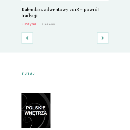
Kalendarz adwentowy 2018 – powrót
Metamorf
tradycji
Justyna
Justyna
8 LAT AGO
TUTAJ