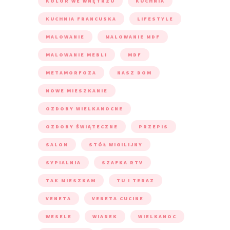
KOLOR WE WNĘTRZU
KUCHNIA
KUCHNIA FRANCUSKA
LIFESTYLE
MALOWANIE
MALOWANIE MDF
MALOWANIE MEBLI
MDF
METAMORFOZA
NASZ DOM
NOWE MIESZKANIE
OZDOBY WIELKANOCNE
OZDOBY ŚWIĄTECZNE
PRZEPIS
SALON
STÓŁ WIGILIJNY
SYPIALNIA
SZAFKA RTV
TAK MIESZKAM
TU I TERAZ
VENETA
VENETA CUCINE
WESELE
WIANEK
WIELKANOC