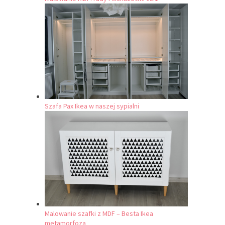
Szafa Pax Ikea w naszej sypialni
Malowanie szafki z MDF – Besta Ikea
metamorfoza