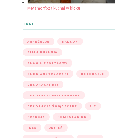
Metamorfoza kuchni w bloku
TAGI
ARANŻACJA
BALKON
BIAŁA KUCHNIA
BLOG LIFESTYLOWY
BLOG WNĘTRZARSKI
DEKORACJE
DEKORACJE DIY
DEKORACJE WIELKANOCNE
DEKORACJE ŚWIĄTECZNE
DIY
FRANCJA
HOMESTAGING
IKEA
JESIEŃ