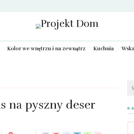
Projekt Dom
Kolor we wnętrzu i na zewnątrz
Kuchnia
Wska
Szu
s na pyszny deser
O 