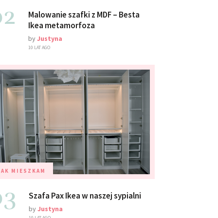
02
Malowanie szafki z MDF – Besta
Ikea metamorfoza
by
Justyna
10 LAT AGO
TAK MIESZKAM
03
Szafa Pax Ikea w naszej sypialni
by
Justyna
10 LAT AGO