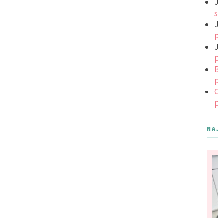
J
s
J
p
J
p
B
p
C
p
NA