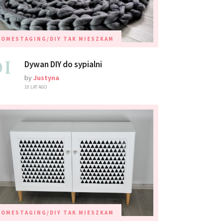
HOMESTAGING/DIY
TAK MIESZKAM
01
Dywan DIY do sypialni
by
Justyna
10 LAT AGO
HOMESTAGING/DIY
TAK MIESZKAM