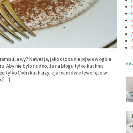
N
Ś
W
W
iramisu, a wy? Nawet ja, jako osoba nie pijąca w ogóle
NA
u. Aby nie było nudno, że na blogu tylko kuchnia
 że tylko Chéri kucharzy, a ja mam dwie lewe ręce w
o […]