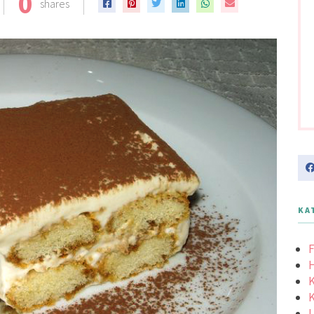
0
shares
KA
F
K
K
L