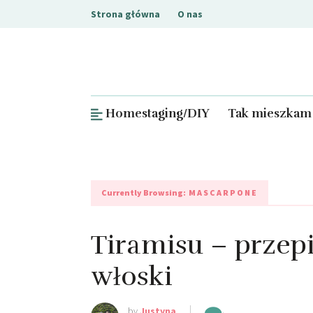
Strona główna
O nas
Homestaging/DIY
Tak mieszkam
Currently Browsing:
MASCARPONE
Tiramisu – przepi
włoski
by
Justyna