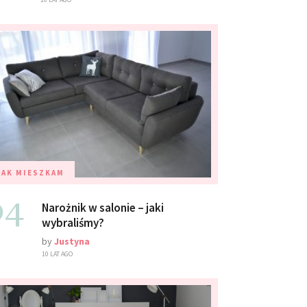
TAK MIESZKAM
04
Narożnik w salonie – jaki
wybraliśmy?
by
Justyna
10 LAT AGO