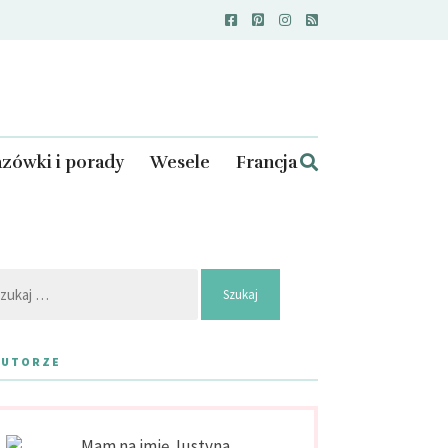
zówki i porady
Wesele
Francja
kaj:
AUTORZE