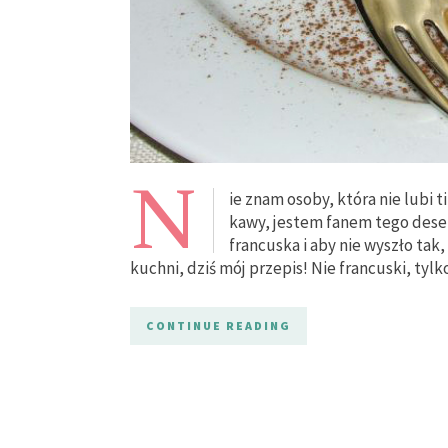
N
ie znam osoby, która nie lubi t
kawy, jestem fanem tego deser
francuska i aby nie wyszło tak,
kuchni, dziś mój przepis! Nie francuski, tylk
CONTINUE READING