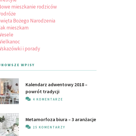
owe mieszkanie rodziców
Podróże
więta Bożego Narodzenia
Tak mieszkam
Wesele
ielkanoc
skazówki i porady
JNOWSZE WPISY
Kalendarz adwentowy 2018 –
powrót tradycji
4 KOMENTARZE
Metamorfoza biura – 3 aranżacje
25 KOMENTARZY