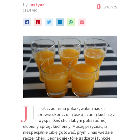
0
by
Justyna
shares
11 LAT AGO
J
akiś czas temu pokazywałam naszą
prawie skończoną biało-czarną kuchnię z
wyspą. Dziś chciałabym pokazać mój
ulubiony sprzęt kuchenny. Muszę przyznać, iż
niespecjalnie lubię gotować, prym u nas wiedzie
raczej Chéri. Jednak niektóre gadżety i funkcje