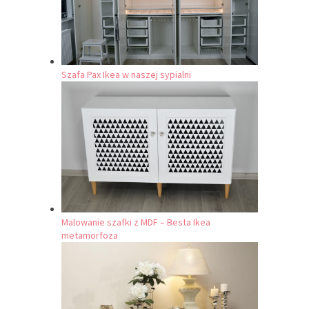
Szafa Pax Ikea w naszej sypialni
Malowanie szafki z MDF – Besta Ikea
metamorfoza