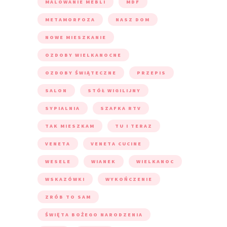
MALOWANIE MEBLI
MDF
METAMORFOZA
NASZ DOM
NOWE MIESZKANIE
OZDOBY WIELKANOCNE
OZDOBY ŚWIĄTECZNE
PRZEPIS
SALON
STÓŁ WIGILIJNY
SYPIALNIA
SZAFKA RTV
TAK MIESZKAM
TU I TERAZ
VENETA
VENETA CUCINE
WESELE
WIANEK
WIELKANOC
WSKAZÓWKI
WYKOŃCZENIE
ZRÓB TO SAM
ŚWIĘTA BOŻEGO NARODZENIA