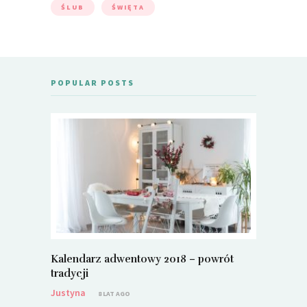
ŚLUB
ŚWIĘTA
POPULAR POSTS
Kalendarz adwentowy 2018 – powrót
Metamorf
tradycji
Justyna
Justyna
8 LAT AGO