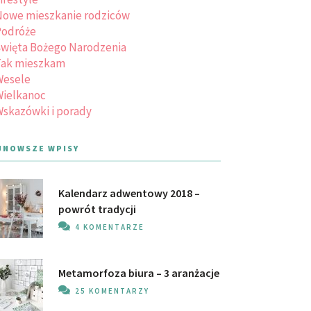
owe mieszkanie rodziców
Podróże
więta Bożego Narodzenia
Tak mieszkam
Wesele
ielkanoc
skazówki i porady
JNOWSZE WPISY
Kalendarz adwentowy 2018 –
powrót tradycji
4 KOMENTARZE
Metamorfoza biura – 3 aranżacje
25 KOMENTARZY