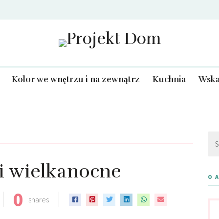
Projekt Dom
Kolor we wnętrzu i na zewnątrz
Kuchnia
Wska
Szu
i wielkanocne
O 
0
shares