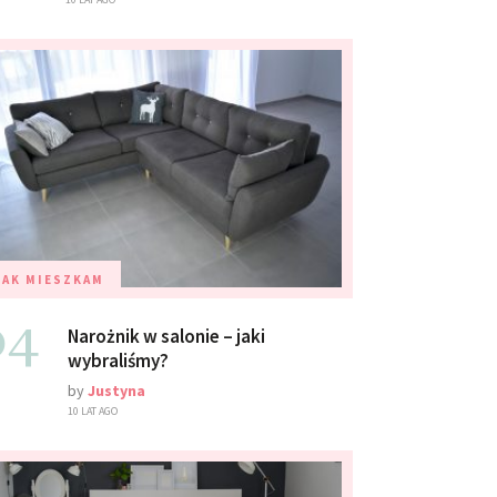
TAK MIESZKAM
04
Narożnik w salonie – jaki
wybraliśmy?
by
Justyna
10 LAT AGO