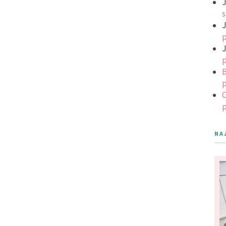
J
s
J
p
J
p
B
p
C
p
NA