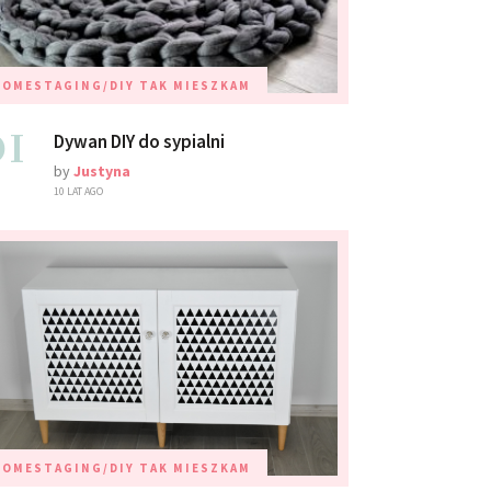
HOMESTAGING/DIY
TAK MIESZKAM
01
Dywan DIY do sypialni
by
Justyna
10 LAT AGO
HOMESTAGING/DIY
TAK MIESZKAM