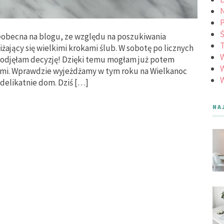
N
Ś
eobecna na blogu, ze względu na poszukiwania
iżający się wielkimi krokami ślub. W sobotę po licznych
podjęłam decyzję! Dzięki temu mogłam już potem
W
nymi. Wprawdzie wyjeżdżamy w tym roku na Wielkanoc
W
ć delikatnie dom. Dziś […]
NA