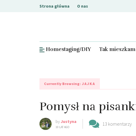
Strona główna
O nas
Homestaging/DIY
Tak mieszkam
Currently Browsing:
JAJKA
Pomysł na pisank
by
Justyna
13 komentarzy
10 LAT AGO