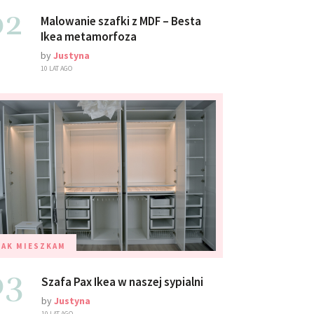
02
Malowanie szafki z MDF – Besta
Ikea metamorfoza
by
Justyna
10 LAT AGO
TAK MIESZKAM
03
Szafa Pax Ikea w naszej sypialni
by
Justyna
10 LAT AGO