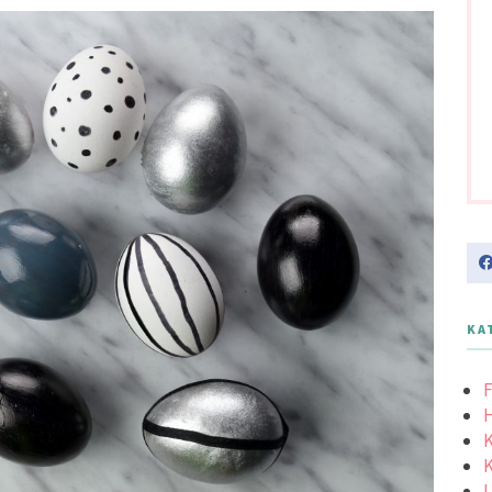
KA
F
K
K
L