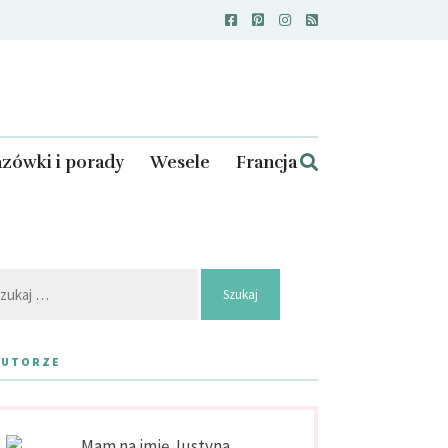
zówki i porady
Wesele
Francja
kaj:
AUTORZE