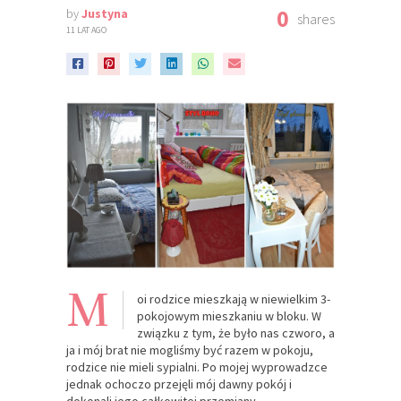
0
by
Justyna
shares
11 LAT AGO
M
oi rodzice mieszkają w niewielkim 3-
pokojowym mieszkaniu w bloku. W
związku z tym, że było nas czworo, a
ja i mój brat nie mogliśmy być razem w pokoju,
rodzice nie mieli sypialni. Po mojej wyprowadzce
jednak ochoczo przejęli mój dawny pokój i
dokonali jego całkowitej przemiany