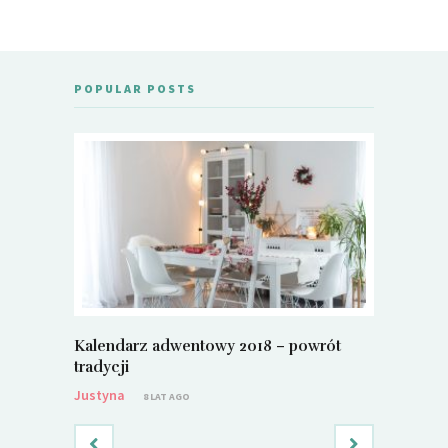
POPULAR POSTS
Kalendarz adwentowy 2018 – powrót
Metamorf
tradycji
Justyna
Justyna
8 LAT AGO