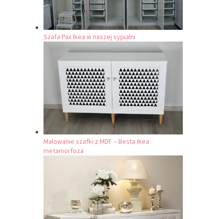
Szafa Pax Ikea w naszej sypialni
Malowanie szafki z MDF – Besta Ikea
metamorfoza