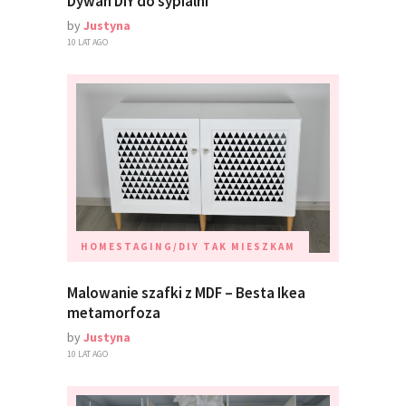
Dywan DIY do sypialni
by
Justyna
10 LAT AGO
HOMESTAGING/DIY
TAK MIESZKAM
Malowanie szafki z MDF – Besta Ikea
metamorfoza
by
Justyna
10 LAT AGO