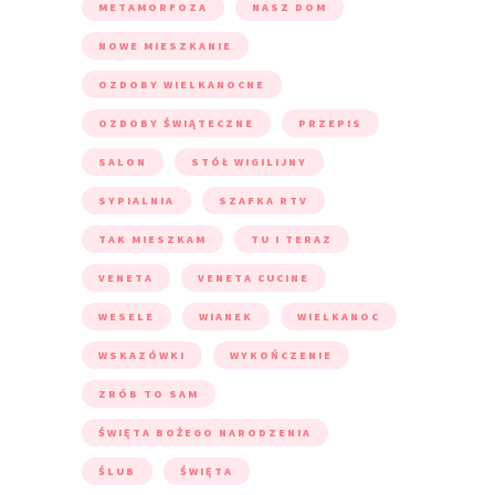
METAMORFOZA
NASZ DOM
NOWE MIESZKANIE
OZDOBY WIELKANOCNE
OZDOBY ŚWIĄTECZNE
PRZEPIS
SALON
STÓŁ WIGILIJNY
SYPIALNIA
SZAFKA RTV
TAK MIESZKAM
TU I TERAZ
VENETA
VENETA CUCINE
WESELE
WIANEK
WIELKANOC
WSKAZÓWKI
WYKOŃCZENIE
ZRÓB TO SAM
ŚWIĘTA BOŻEGO NARODZENIA
ŚLUB
ŚWIĘTA