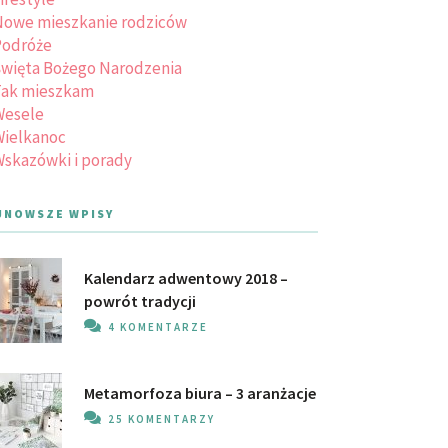
owe mieszkanie rodziców
Podróże
więta Bożego Narodzenia
Tak mieszkam
Wesele
ielkanoc
skazówki i porady
JNOWSZE WPISY
Kalendarz adwentowy 2018 –
powrót tradycji
4 KOMENTARZE
Metamorfoza biura – 3 aranżacje
25 KOMENTARZY