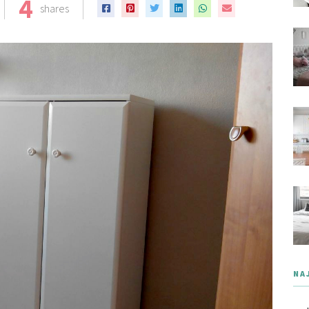
4
shares
NA