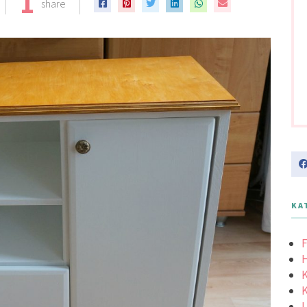
1
share
KA
F
K
K
L