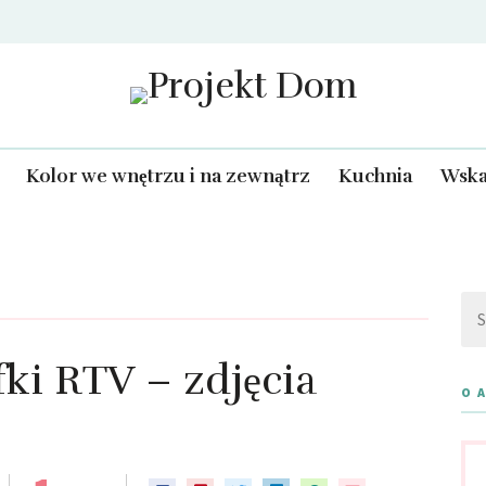
Projekt Dom
Kolor we wnętrzu i na zewnątrz
Kuchnia
Wska
Szu
ki RTV – zdjęcia
O 