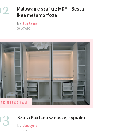
02
Malowanie szafki z MDF – Besta
Ikea metamorfoza
by
Justyna
10 LAT AGO
TAK MIESZKAM
03
Szafa Pax Ikea w naszej sypialni
by
Justyna
10 LAT AGO