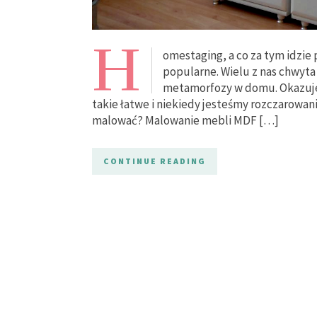
H
omestaging, a co za tym idzie
popularne. Wielu z nas chwyta 
metamorfozy w domu. Okazuje 
takie łatwe i niekiedy jesteśmy rozczarowan
malować? Malowanie mebli MDF […]
CONTINUE READING