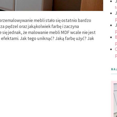
J
s
J
p
 przemalowywanie mebli stało się ostatnio bardzo
J
za pędzel oraz jakąkolwiek farbę i zaczyna
p
się jednak, że malowanie mebli MDF wcale nie jest
B
i efektami. Jak tego uniknąć? Jaką farbę użyć? Jak
p
C
p
NA