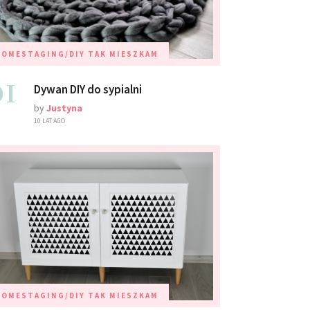
HOMESTAGING/DIY
TAK MIESZKAM
01
Dywan DIY do sypialni
by
Justyna
10 LAT AGO
HOMESTAGING/DIY
TAK MIESZKAM