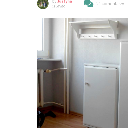
by
Justyna
21 komentarzy
11 LAT AGO