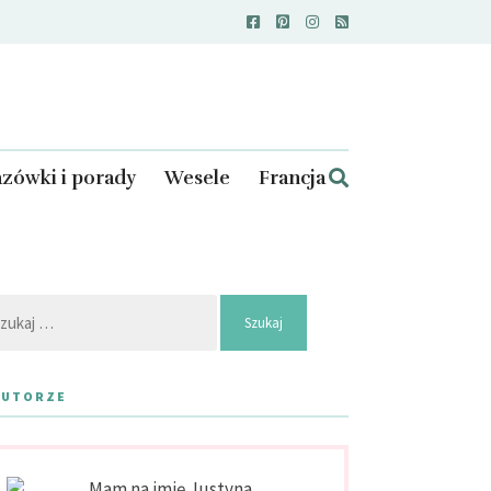
zówki i porady
Wesele
Francja
kaj:
AUTORZE