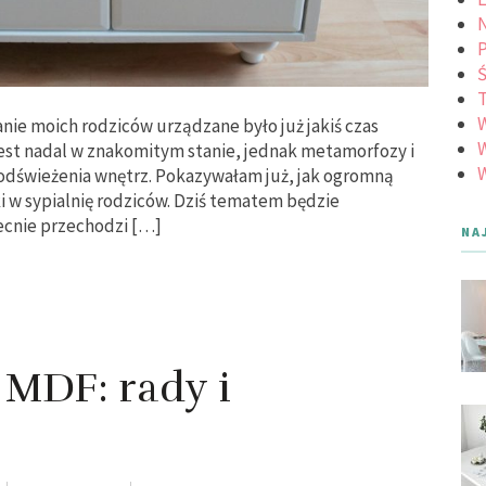
N
Ś
nie moich rodziców urządzane było już jakiś czas
W
est nadal w znakomitym stanie, jednak metamorfozy i
W
odświeżenia wnętrz. Pokazywałam już, jak ogromną
 w sypialnię rodziców. Dziś tematem będzie
ecnie przechodzi […]
NA
MDF: rady i