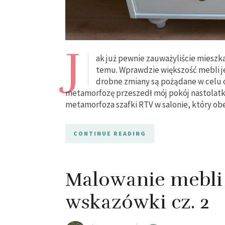
J
ak już pewnie zauważyliście mieszka
temu. Wprawdzie większość mebli j
drobne zmiany są pożądane w celu 
metamorfozę przeszedł mój pokój nastolatki
metamorfoza szafki RTV w salonie, który ob
CONTINUE READING
Malowanie mebli 
wskazówki cz. 2