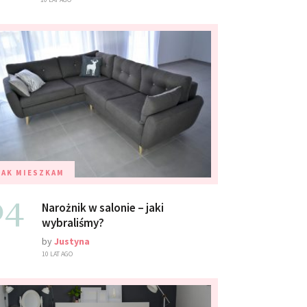
TAK MIESZKAM
04
Narożnik w salonie – jaki
wybraliśmy?
by
Justyna
10 LAT AGO