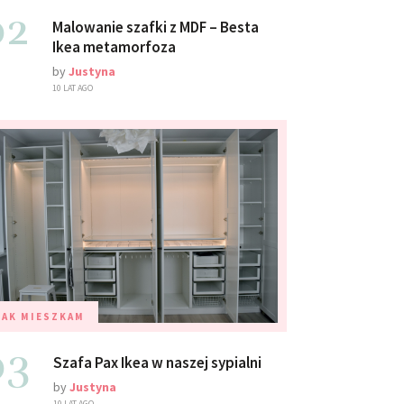
02
Malowanie szafki z MDF – Besta
Ikea metamorfoza
by
Justyna
10 LAT AGO
TAK MIESZKAM
03
Szafa Pax Ikea w naszej sypialni
by
Justyna
10 LAT AGO