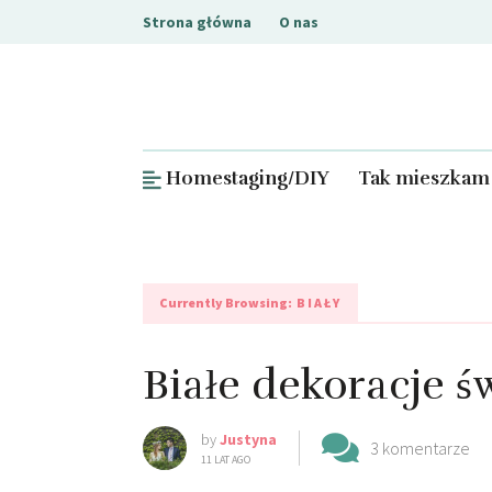
Strona główna
O nas
Homestaging/DIY
Tak mieszkam
Currently Browsing:
BIAŁY
Białe dekoracje ś
by
Justyna
3 komentarze
11 LAT AGO