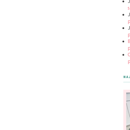
J
s
J
p
J
p
B
p
C
p
NA