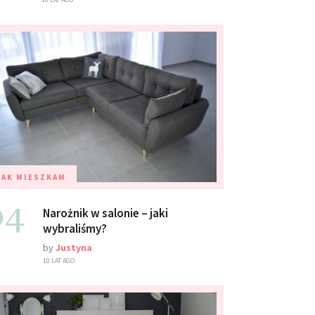
TAK MIESZKAM
04
Narożnik w salonie – jaki
wybraliśmy?
by
Justyna
10 LAT AGO