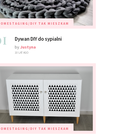
HOMESTAGING/DIY
TAK MIESZKAM
01
Dywan DIY do sypialni
by
Justyna
10 LAT AGO
HOMESTAGING/DIY
TAK MIESZKAM