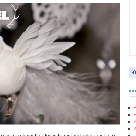
KA
F
K
K
azywania choinek z plecówki, jestem fanką prostych i
L