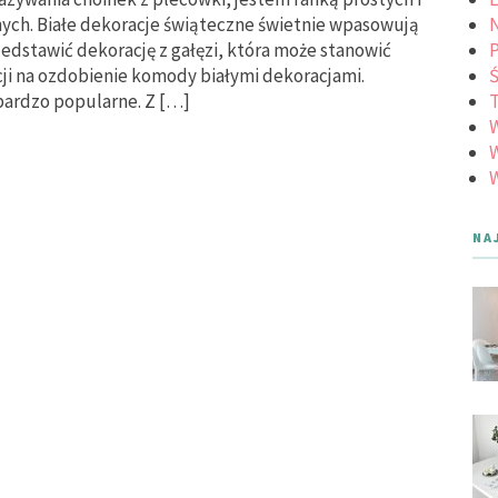
ych. Białe dekoracje świąteczne świetnie wpasowują
N
rzedstawić dekorację z gałęzi, która może stanowić
acji na ozdobienie komody białymi dekoracjami.
Ś
 bardzo popularne. Z […]
W
W
NA