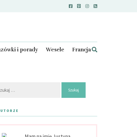
zówki i porady
Wesele
Francja
kaj:
AUTORZE