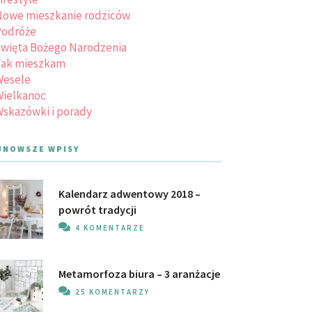
owe mieszkanie rodziców
Podróże
więta Bożego Narodzenia
Tak mieszkam
Wesele
ielkanoc
skazówki i porady
JNOWSZE WPISY
Kalendarz adwentowy 2018 –
powrót tradycji
4 KOMENTARZE
Metamorfoza biura – 3 aranżacje
25 KOMENTARZY