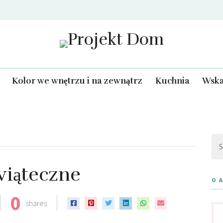
Projekt Dom
Kolor we wnętrzu i na zewnątrz
Kuchnia
Wska
Szu
wiąteczne
O 
0
shares